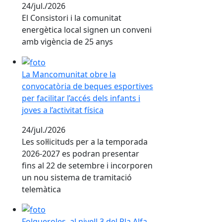
24/jul./2026
El Consistori i la comunitat
energètica local signen un conveni
amb vigència de 25 anys
La Mancomunitat obre la convocatòria de beques esportive
La Mancomunitat obre la
convocatòria de beques esportives
per facilitar l’accés dels infants i
joves a l’activitat física
24/jul./2026
Les sol·licituds per a la temporada
2026-2027 es podran presentar
fins al 22 de setembre i incorporen
un nou sistema de tramitació
telemàtica
Folgueroles, al nivell 3 del Pla Alfa per risc molt alt d'
Folgueroles, al nivell 3 del Pla Alfa