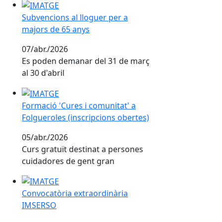
Subvencions al lloguer per a majors de 65 anys
Subvencions al lloguer per a
majors de 65 anys
07/abr./2026
Es poden demanar del 31 de març
al 30 d'abril
Formació 'Cures i comunitat' a Folgueroles (inscripci
Formació 'Cures i comunitat' a
Folgueroles (inscripcions obertes)
05/abr./2026
Curs gratuït destinat a persones
cuidadores de gent gran
Convocatòria extraordinària IMSERSO
Convocatòria extraordinària
IMSERSO