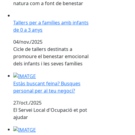
natura com a font de benestar
Tallers per a famílies amb infants de 0 a 3 anys
Tallers per a famílies amb infants
de 0 a 3 anys
04/nov./2025
Cicle de tallers destinats a
promoure el benestar emocional
dels infants i les seves famílies
Estàs buscant feina? Busques personal per al teu neg
Estàs buscant feina? Busques
personal per al teu negoci?
27/oct./2025
El Servei Local d'Ocupació et pot
ajudar
L'Institut escola, nou refugi climàtic