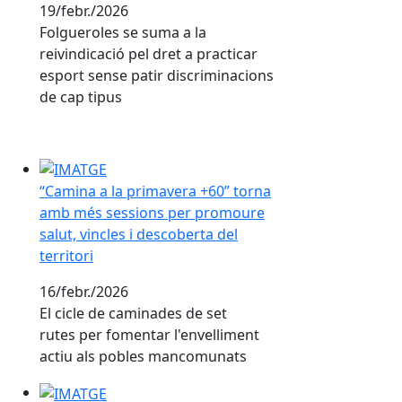
19/febr./2026
Folgueroles se suma a la
reivindicació pel dret a practicar
esport sense patir discriminacions
de cap tipus
“Camina a la primavera +60” torna amb més sessions pe
“Camina a la primavera +60” torna
amb més sessions per promoure
salut, vincles i descoberta del
territori
16/febr./2026
El cicle de caminades de set
rutes per fomentar l'envelliment
actiu als pobles mancomunats
6 de febrer, Dia Internacional de la tolerància zero a