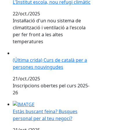
L'Institut escola, nou refugi climàtic
22/oct./2025
Instal·lació d'un nou sistema de
climatització i ventilació a l'escola
per fer front a les altes
temperatures
(Última crida) Curs de català per a persones nouving
(Última crida) Curs de català per a
persones nouvingudes
21/oct./2025
Inscripcions obertes pel curs 2025-
26
Estàs buscant feina? Busques personal per al teu neg
Estàs buscant feina? Busques
personal per al teu negoci?