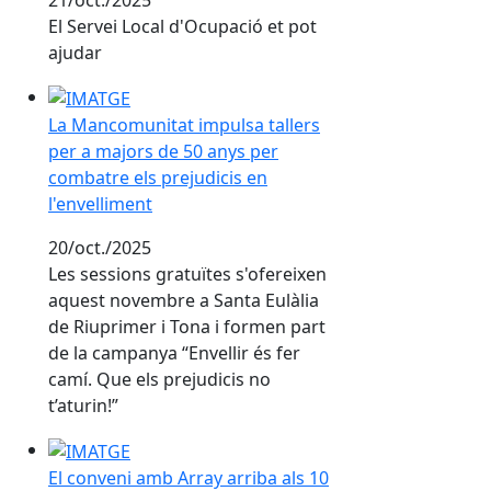
21/oct./2025
El Servei Local d'Ocupació et pot
ajudar
La Mancomunitat impulsa tallers per a majors de 50 a
La Mancomunitat impulsa tallers
per a majors de 50 anys per
combatre els prejudicis en
l'envelliment
20/oct./2025
Les sessions gratuïtes s'ofereixen
aquest novembre a Santa Eulàlia
de Riuprimer i Tona i formen part
de la campanya “Envellir és fer
camí. Que els prejudicis no
t’aturin!”
El conveni amb Array arriba als 10 anys
El conveni amb Array arriba als 10