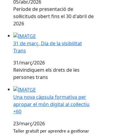
05/abr./2026
Període de presentació de
sol·licituds obert fins el 30 d'abril de
2026
31 de març, Dia de la visibilitat Trans
31 de març, Dia de la visibilitat
Trans
31/març/2026
Reivindiquem els drets de les
persones trans
Una nova càpsula formativa per apropar el món digital 
Una nova càpsula formativa per
apropar el món digital al col·lectiu
+60
23/març/2026
Taller gratuït per aprendre a gestionar