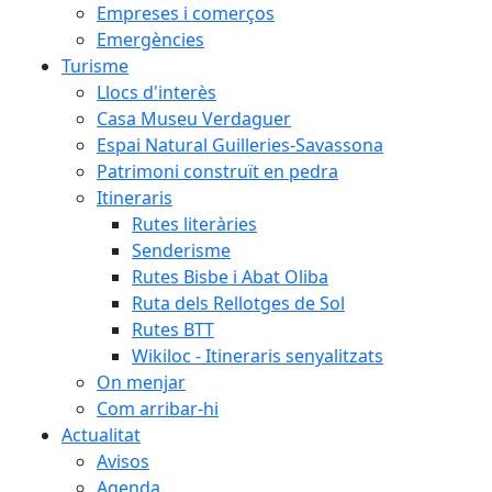
Empreses i comerços
Emergències
Turisme
Llocs d'interès
Casa Museu Verdaguer
Espai Natural Guilleries-Savassona
Patrimoni construït en pedra
Itineraris
Rutes literàries
Senderisme
Rutes Bisbe i Abat Oliba
Ruta dels Rellotges de Sol
Rutes BTT
Wikiloc - Itineraris senyalitzats
On menjar
Com arribar-hi
Actualitat
Avisos
Agenda