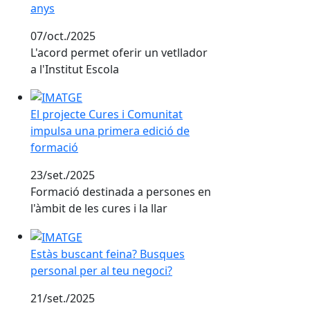
anys
07/oct./2025
L'acord permet oferir un vetllador
a l'Institut Escola
El projecte Cures i Comunitat impulsa una primera ed
El projecte Cures i Comunitat
impulsa una primera edició de
formació
23/set./2025
Formació destinada a persones en
l'àmbit de les cures i la llar
Estàs buscant feina? Busques personal per al teu neg
Estàs buscant feina? Busques
personal per al teu negoci?
21/set./2025