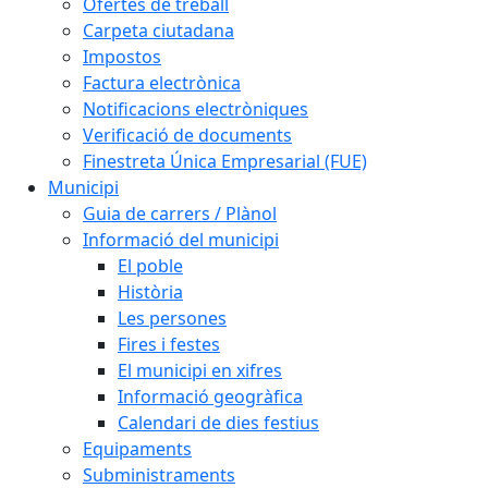
Ofertes de treball
Carpeta ciutadana
Impostos
Factura electrònica
Notificacions electròniques
Verificació de documents
Finestreta Única Empresarial (FUE)
Municipi
Guia de carrers / Plànol
Informació del municipi
El poble
Història
Les persones
Fires i festes
El municipi en xifres
Informació geogràfica
Calendari de dies festius
Equipaments
Subministraments