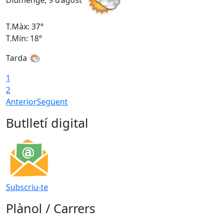
Diumenge, 9 d’agost
D
T.Màx: 37°
T
T.Min: 18°
T
Tarda
T
1
2
Anterior
Següent
Butlletí digital
Subscriu-te
Plànol / Carrers