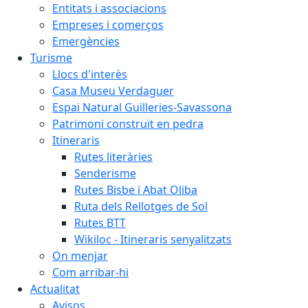
Entitats i associacions
Empreses i comerços
Emergències
Turisme
Llocs d'interès
Casa Museu Verdaguer
Espai Natural Guilleries-Savassona
Patrimoni construït en pedra
Itineraris
Rutes literàries
Senderisme
Rutes Bisbe i Abat Oliba
Ruta dels Rellotges de Sol
Rutes BTT
Wikiloc - Itineraris senyalitzats
On menjar
Com arribar-hi
Actualitat
Avisos