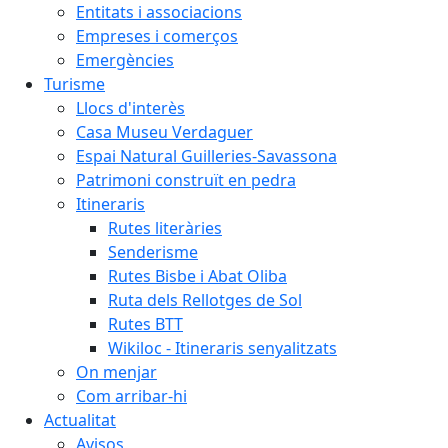
Entitats i associacions
Empreses i comerços
Emergències
Turisme
Llocs d'interès
Casa Museu Verdaguer
Espai Natural Guilleries-Savassona
Patrimoni construït en pedra
Itineraris
Rutes literàries
Senderisme
Rutes Bisbe i Abat Oliba
Ruta dels Rellotges de Sol
Rutes BTT
Wikiloc - Itineraris senyalitzats
On menjar
Com arribar-hi
Actualitat
Avisos