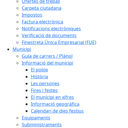
Ofertes de treball
Carpeta ciutadana
Impostos
Factura electrònica
Notificacions electròniques
Verificació de documents
Finestreta Única Empresarial (FUE)
Municipi
Guia de carrers / Plànol
Informació del municipi
El poble
Història
Les persones
Fires i festes
El municipi en xifres
Informació geogràfica
Calendari de dies festius
Equipaments
Subministraments