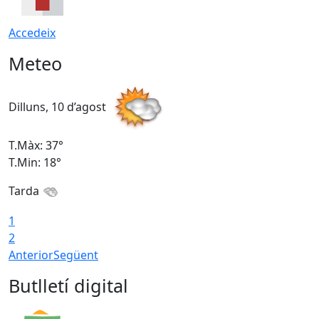
Accedeix
Meteo
Dilluns, 10 d’agost
D
T.Màx: 37°
T
T.Min: 18°
T
Tarda
T
1
2
Anterior
Següent
Butlletí digital