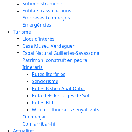
Subministraments
Entitats i associacions
Empreses i comerços
Emergències
Turisme
Llocs d'interès
Casa Museu Verdaguer
Espai Natural Guilleries-Savassona
Patrimoni construït en pedra
Itineraris
Rutes literàries
Senderisme
Rutes Bisbe i Abat Oliba
Ruta dels Rellotges de Sol
Rutes BTT
Wikiloc - Itineraris senyalitzats
On menjar
Com arribar-hi
Actualitat