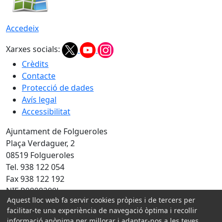
Accedeix
Xarxes socials:
Crèdits
Contacte
Protecció de dades
Avís legal
Accessibilitat
Ajuntament de Folgueroles
Plaça Verdaguer, 2
08519 Folgueroles
Tel. 938 122 054
Fax 938 122 192
NIF P0808200J
Aquest lloc web fa servir cookies pròpies i de tercers per
Amb la col·laboració de:
facilitar-te una experiència de navegació òptima i recollir
informació anònima per millorar i adaptar-nos a les teves