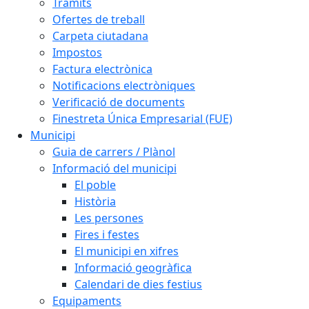
Tràmits
Ofertes de treball
Carpeta ciutadana
Impostos
Factura electrònica
Notificacions electròniques
Verificació de documents
Finestreta Única Empresarial (FUE)
Municipi
Guia de carrers / Plànol
Informació del municipi
El poble
Història
Les persones
Fires i festes
El municipi en xifres
Informació geogràfica
Calendari de dies festius
Equipaments