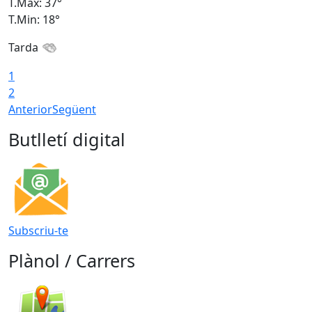
T.Màx: 37°
T
T.Min: 18°
T
Tarda
T
1
2
Anterior
Següent
Butlletí digital
Subscriu-te
Plànol / Carrers