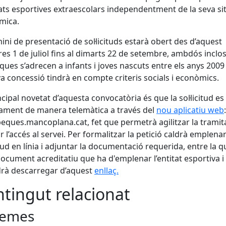
tats esportives extraescolars independentment de la seva si
mica.
mini de presentació de sol·licituds estarà obert des d’aquest
es 1 de juliol fins al dimarts 22 de setembre, ambdós inclo
ques s’adrecen a infants i joves nascuts entre els anys 2009 
eva concessió tindrà en compte criteris socials i econòmics.
ncipal novetat d’aquesta convocatòria és que la sol·licitud es
ament de manera telemàtica a través del
nou aplicatiu web
:
beques.mancoplana.cat, fet que permetrà agilitzar la tramita
ar l’accés al servei. Per formalitzar la petició caldrà emplenar
citud en línia i adjuntar la documentació requerida, entre la q
document acreditatiu que ha d'emplenar l’entitat esportiva i
rà descarregar d’aquest
enllaç.
tingut relacionat
emes