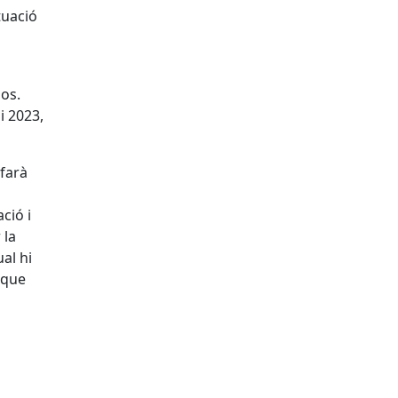
tuació
sos.
i 2023,
 farà
ció i
 la
ual hi
 que