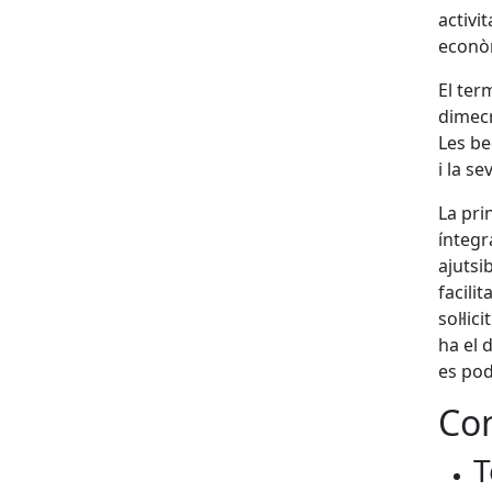
activi
econò
El ter
dimecr
Les be
i la s
La pri
íntegr
ajutsi
facilit
sol·li
ha el 
es pod
Con
T