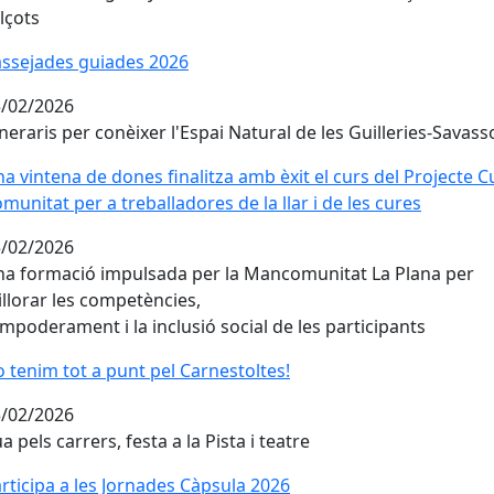
lçots
ssejades guiades 2026
ssejades guiades 2026
/02/2026
ineraris per conèixer l'Espai Natural de les Guilleries-Savas
a vintena de dones finalitza amb èxit el curs del Projecte C
a vintena de dones finalitza amb èxit el curs del Projecte C
munitat per a treballadores de la llar i de les cures
munitat per a treballadores de la llar i de les cures
/02/2026
a formació impulsada per la Mancomunitat La Plana per
llorar les competències,
empoderament i la inclusió social de les participants
 tenim tot a punt pel Carnestoltes!
 tenim tot a punt pel Carnestoltes!
/02/2026
a pels carrers, festa a la Pista i teatre
rticipa a les Jornades Càpsula 2026
rticipa a les Jornades Càpsula 2026