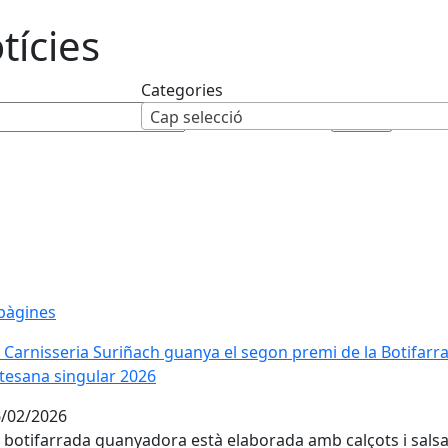
tícies
Categories
Cap selecció
pàgines
 Carnisseria Suriñach guanya el segon premi de la Botifarra
 Carnisseria Suriñach guanya el segon premi de la Botifarra
tesana singular 2026
tesana singular 2026
/02/2026
 botifarrada guanyadora està elaborada amb calçots i sals