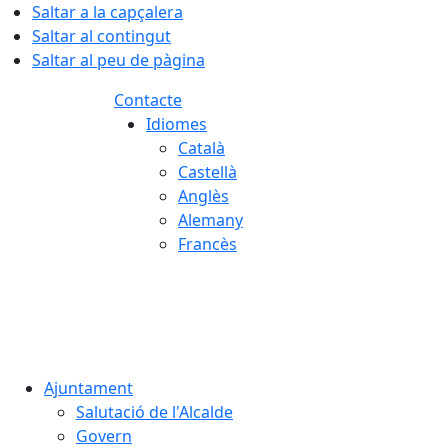
Saltar a la capçalera
Saltar al contingut
Saltar al peu de pàgina
Contacte
Idiomes
Català
Castellà
Anglès
Alemany
Francès
05.08.2026 | 23:36
Ajuntament
Salutació de l'Alcalde
Govern