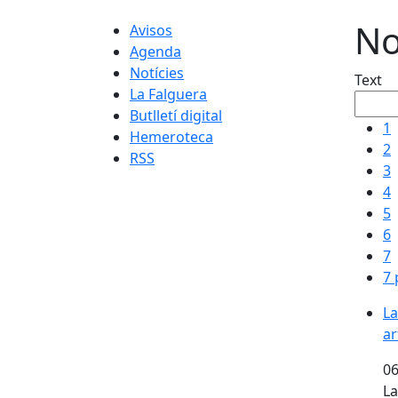
No
Avisos
Agenda
Notícies
Text
La Falguera
Butlletí digital
1
Hemeroteca
2
RSS
3
4
5
6
7
7 
La
La
ar
ar
06
La