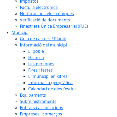
Impostos
Factura electrònica
Notificacions electròniques
Verificació de documents
Finestreta Única Empresarial (FUE)
Municipi
Guia de carrers / Plànol
Informació del municipi
El poble
Història
Les persones
Fires i festes
El municipi en xifres
Informació geogràfica
Calendari de dies festius
Equipaments
Subministraments
Entitats i associacions
Empreses i comerços