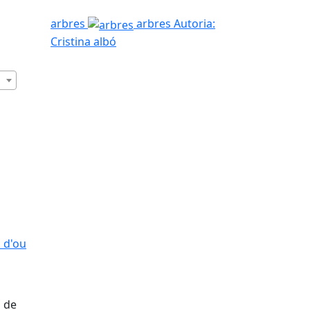
arbres
arbres
Autoria:
Cristina albó
 d'ou
 d'ou
a de