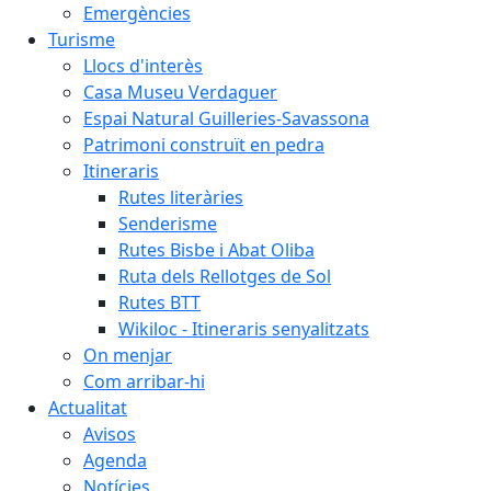
Emergències
Turisme
Llocs d'interès
Casa Museu Verdaguer
Espai Natural Guilleries-Savassona
Patrimoni construït en pedra
Itineraris
Rutes literàries
Senderisme
Rutes Bisbe i Abat Oliba
Ruta dels Rellotges de Sol
Rutes BTT
Wikiloc - Itineraris senyalitzats
On menjar
Com arribar-hi
Actualitat
Avisos
Agenda
Notícies