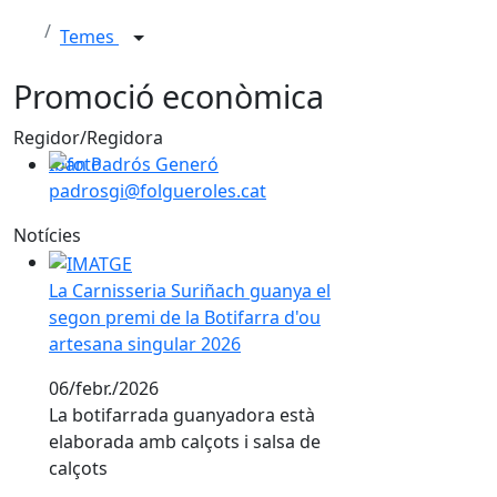
Temes
Promoció econòmica
Regidor/Regidora
Iban Padrós Generó
padrosgi@folgueroles.cat
Notícies
La Carnisseria Suriñach guanya el segon premi de la B
La Carnisseria Suriñach guanya el
segon premi de la Botifarra d'ou
artesana singular 2026
06/febr./2026
La botifarrada guanyadora està
elaborada amb calçots i salsa de
calçots