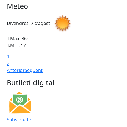
Meteo
Divendres, 7 d’agost
Dis
T.Màx: 36°
T.M
T.Min: 17°
T.M
1
Ta
2
Anterior
Següent
Butlletí digital
Subscriu-te