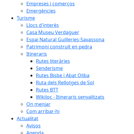
Empreses i comerços
Emergències
Turisme
Llocs d'interès
Casa Museu Verdaguer
Espai Natural Guilleries-Savassona
Patrimoni construït en pedra
Itineraris
Rutes literàries
Senderisme
Rutes Bisbe i Abat Oliba
Ruta dels Rellotges de Sol
Rutes BTT
Wikiloc - Itineraris senyalitzats
On menjar
Com arribar-hi
Actualitat
Avisos
Agenda