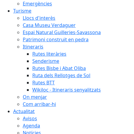
Emergències
Turisme
Llocs d'interès
Casa Museu Verdaguer
Espai Natural Guilleries-Savassona
Patrimoni construït en pedra
Itineraris
Rutes literàries
Senderisme
Rutes Bisbe i Abat Oliba
Ruta dels Rellotges de Sol
Rutes BTT
Wikiloc - Itineraris senyalitzats
On menjar
Com arribar-hi
Actualitat
Avisos
Agenda
Notícies