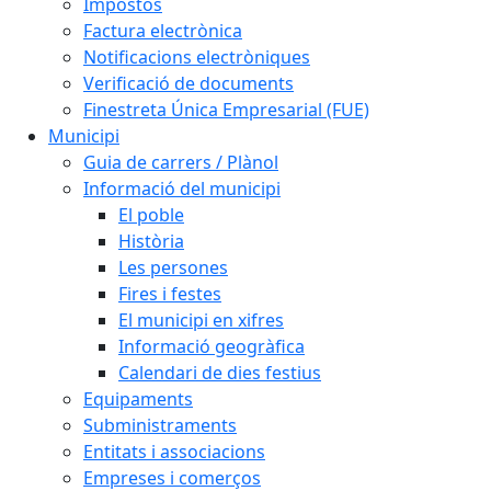
Impostos
Factura electrònica
Notificacions electròniques
Verificació de documents
Finestreta Única Empresarial (FUE)
Municipi
Guia de carrers / Plànol
Informació del municipi
El poble
Història
Les persones
Fires i festes
El municipi en xifres
Informació geogràfica
Calendari de dies festius
Equipaments
Subministraments
Entitats i associacions
Empreses i comerços