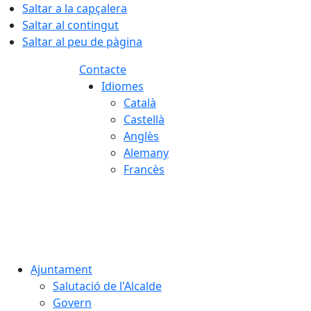
Saltar a la capçalera
Saltar al contingut
Saltar al peu de pàgina
Contacte
Idiomes
Català
Castellà
Anglès
Alemany
Francès
07.08.2026 | 17:01
Ajuntament
Salutació de l'Alcalde
Govern