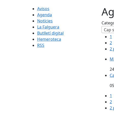
Ag
Avisos
Agenda
Notícies
Categ
La Falguera
Cap s
Butlletí digital
1
Hemeroteca
2
RSS
2 
Mi
24
Ca
05
1
2
2 