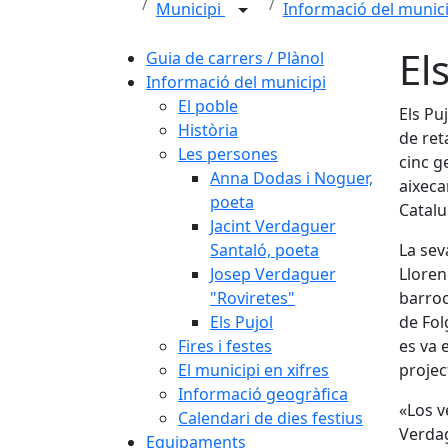
Municipi
Informació del munic
El
Guia de carrers / Plànol
Informació del municipi
El poble
Els Pu
Història
de ret
Les persones
cinc g
Anna Dodas i Noguer,
aixeca
poeta
Catalu
Jacint Verdaguer
Santaló, poeta
La sev
Josep Verdaguer
Lloren
"Roviretes"
barroc
Els Pujol
de Fol
Fires i festes
es va 
El municipi en xifres
projec
Informació geogràfica
«Los v
Calendari de dies festius
Verdag
Equipaments