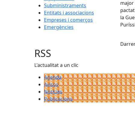
major 
Subministraments
pactat
Entitats i associacions
la Gue
Empreses i comerços
Puríss
Emergències
X
Darrer
RSS
L'actualitat a un clic
Agenda
Avisos
Notícies
Publicacions