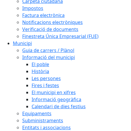
Carpeta ciutadana
Impostos
Factura electrònica
Notificacions electròniques
Verificació de documents
Finestreta Única Empresarial (FUE)
Municipi
Guia de carrers / Plànol
Informació del municipi
El poble
Història
Les persones
Fires i festes
El municipi en xifres
Informació geogràfica
Calendari de dies festius
Equipaments
Subministraments
Entitats i associacions