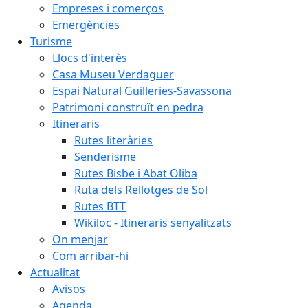
Empreses i comerços
Emergències
Turisme
Llocs d'interès
Casa Museu Verdaguer
Espai Natural Guilleries-Savassona
Patrimoni construït en pedra
Itineraris
Rutes literàries
Senderisme
Rutes Bisbe i Abat Oliba
Ruta dels Rellotges de Sol
Rutes BTT
Wikiloc - Itineraris senyalitzats
On menjar
Com arribar-hi
Actualitat
Avisos
Agenda