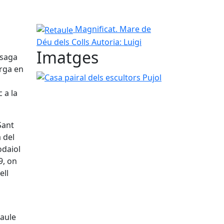
Retaule
Magnificat. Mare de
Déu dels Colls
Autoria: Luigi
Imatges
ssaga
arga en
Casa pairal dels escultors Pujol
 a la
Sant
 del
odaiol
9, on
ell
taule