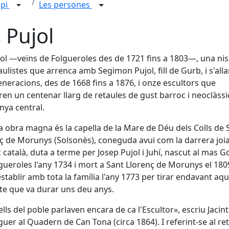
ipi
Les persones
s Pujol
jol —veïns de Folgueroles des de 1721 fins a 1803—, una ni
aulistes que arrenca amb Segimon Pujol, fill de Gurb, i s'all
eneracions, des de 1668 fins a 1876, i onze escultors que
ren un centenar llarg de retaules de gust barroc i neoclàssic
nya central.
a obra magna és la capella de la Mare de Déu dels Colls de 
ç de Morunys (Solsonès), coneguda avui com la darrera joia
 català, duta a terme per Josep Pujol i Juhí, nascut al mas G
gueroles l'any 1734 i mort a Sant Llorenç de Morunys el 180
establir amb tota la família l'any 1773 per tirar endavant aqu
te que va durar uns deu anys.
ells del poble parlaven encara de ca l'Escultor», escriu Jacint
uer al Quadern de Can Tona (circa 1864). I referint-se al re