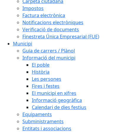
Carpeta ciutadana
Impostos
Factura electrònica
Notificacions electròniques
Verificació de documents
Finestreta Única Empresarial (FUE)
Municipi
Guia de carrers / Plànol
Informació del municipi
El poble
Història
Les persones
Fires i festes
El municipi en xifres
Informació geogràfica
Calendari de dies festius
Equipaments
Subministraments
Entitats i associacions