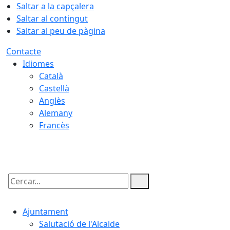
Saltar a la capçalera
Saltar al contingut
Saltar al peu de pàgina
Contacte
Idiomes
Català
Castellà
Anglès
Alemany
Francès
08.08.2026 | 17:06
Cercar:
Ajuntament
Salutació de l'Alcalde