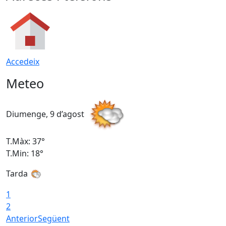
Accedeix
Meteo
Diumenge, 9 d’agost
D
T.Màx: 37°
T
T.Min: 18°
T
Tarda
T
1
2
Anterior
Següent