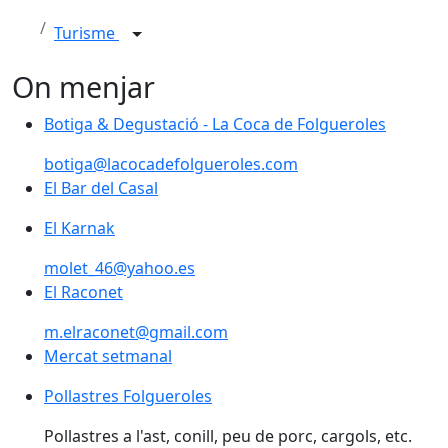
Turisme
On menjar
Botiga & Degustació - La Coca de Folgueroles
botiga@lacocadefolgueroles.com
El Bar del Casal
El Bar del Casal
El Karnak
molet_46@yahoo.es
El Raconet
m.elraconet@gmail.com
Mercat setmanal
Pollastres Folgueroles
Pollastres a l'ast, conill, peu de porc, cargols, etc.