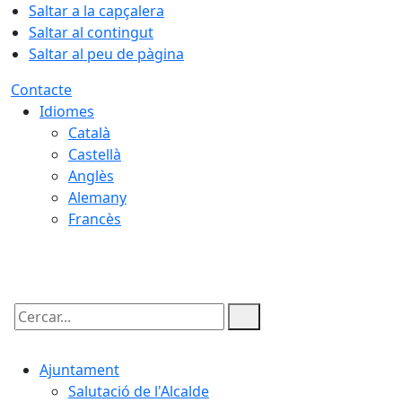
Saltar a la capçalera
Saltar al contingut
Saltar al peu de pàgina
Contacte
Idiomes
Català
Castellà
Anglès
Alemany
Francès
08.08.2026 | 03:21
Cercar:
Ajuntament
Salutació de l'Alcalde