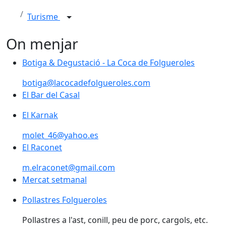
Turisme
On menjar
Botiga & Degustació - La Coca de Folgueroles
botiga@lacocadefolgueroles.com
El Bar del Casal
El Bar del Casal
El Karnak
molet_46@yahoo.es
El Raconet
m.elraconet@gmail.com
Mercat setmanal
Pollastres Folgueroles
Pollastres a l'ast, conill, peu de porc, cargols, etc.