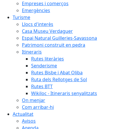
Empreses i comerços
Emergències
Turisme
Llocs d'interès
Casa Museu Verdaguer
Espai Natural Guilleries-Savassona
Patrimoni construït en pedra
Itineraris
Rutes literàries
Senderisme
Rutes Bisbe i Abat Oliba
Ruta dels Rellotges de Sol
Rutes BTT
Wikiloc - Itineraris senyalitzats
On menjar
Com arribar-hi
Actualitat
Avisos
Agenda