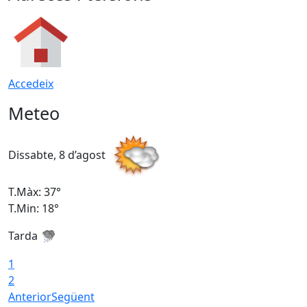
Accedeix
Meteo
Dissabte, 8 d’agost
D
T.Màx: 37°
T
T.Min: 18°
T
Tarda
T
1
2
Anterior
Següent