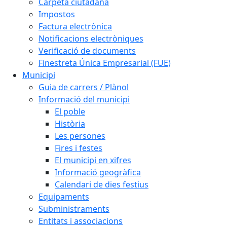
Carpeta ciutadana
Impostos
Factura electrònica
Notificacions electròniques
Verificació de documents
Finestreta Única Empresarial (FUE)
Municipi
Guia de carrers / Plànol
Informació del municipi
El poble
Història
Les persones
Fires i festes
El municipi en xifres
Informació geogràfica
Calendari de dies festius
Equipaments
Subministraments
Entitats i associacions