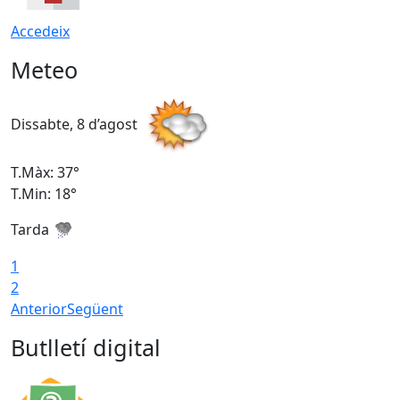
Accedeix
Meteo
Dissabte, 8 d’agost
D
T.Màx: 37°
T
T.Min: 18°
T
Tarda
T
1
2
Anterior
Següent
Butlletí digital