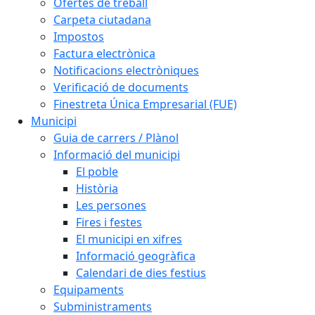
Ofertes de treball
Carpeta ciutadana
Impostos
Factura electrònica
Notificacions electròniques
Verificació de documents
Finestreta Única Empresarial (FUE)
Municipi
Guia de carrers / Plànol
Informació del municipi
El poble
Història
Les persones
Fires i festes
El municipi en xifres
Informació geogràfica
Calendari de dies festius
Equipaments
Subministraments