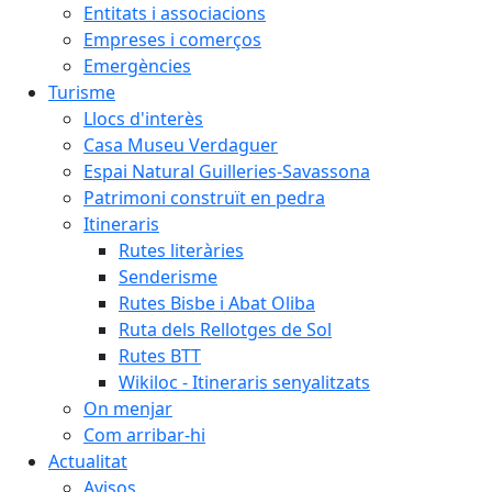
Entitats i associacions
Empreses i comerços
Emergències
Turisme
Llocs d'interès
Casa Museu Verdaguer
Espai Natural Guilleries-Savassona
Patrimoni construït en pedra
Itineraris
Rutes literàries
Senderisme
Rutes Bisbe i Abat Oliba
Ruta dels Rellotges de Sol
Rutes BTT
Wikiloc - Itineraris senyalitzats
On menjar
Com arribar-hi
Actualitat
Avisos