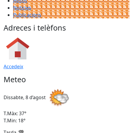
Avisos
Notícies
Publicacions
Adreces i telèfons
Accedeix
Meteo
Dissabte, 8 d’agost
D
T.Màx: 37°
T
T.Min: 18°
T
Tarda
T