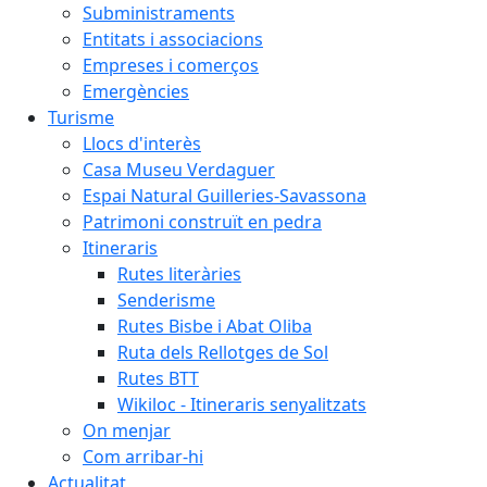
Subministraments
Entitats i associacions
Empreses i comerços
Emergències
Turisme
Llocs d'interès
Casa Museu Verdaguer
Espai Natural Guilleries-Savassona
Patrimoni construït en pedra
Itineraris
Rutes literàries
Senderisme
Rutes Bisbe i Abat Oliba
Ruta dels Rellotges de Sol
Rutes BTT
Wikiloc - Itineraris senyalitzats
On menjar
Com arribar-hi
Actualitat