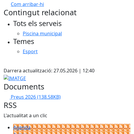
Com arribar-hi
Leaflet
| ©
OpenStreetMap
contributors
Contingut relacionat
+
Tots els serveis
−
Piscina municipal
Temes
Esport
X
Darrera actualització: 27.05.2026 | 12:40
IMATGE
Documents
Preus 2026
(138.58KB)
RSS
L'actualitat a un clic
Agenda