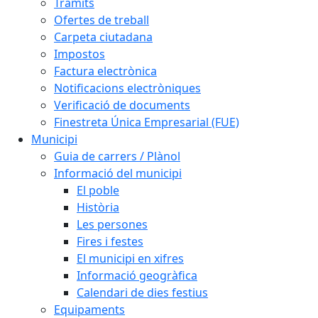
Tràmits
Ofertes de treball
Carpeta ciutadana
Impostos
Factura electrònica
Notificacions electròniques
Verificació de documents
Finestreta Única Empresarial (FUE)
Municipi
Guia de carrers / Plànol
Informació del municipi
El poble
Història
Les persones
Fires i festes
El municipi en xifres
Informació geogràfica
Calendari de dies festius
Equipaments