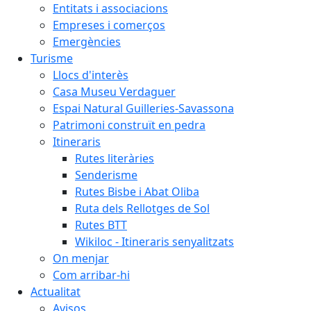
Entitats i associacions
Empreses i comerços
Emergències
Turisme
Llocs d'interès
Casa Museu Verdaguer
Espai Natural Guilleries-Savassona
Patrimoni construït en pedra
Itineraris
Rutes literàries
Senderisme
Rutes Bisbe i Abat Oliba
Ruta dels Rellotges de Sol
Rutes BTT
Wikiloc - Itineraris senyalitzats
On menjar
Com arribar-hi
Actualitat
Avisos