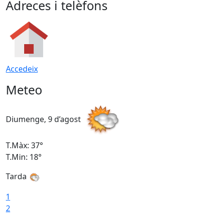
Adreces i telèfons
Accedeix
Meteo
Diumenge, 9 d’agost
D
T.Màx: 37°
T
T.Min: 18°
T
Tarda
T
1
2