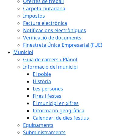
Ofertes de treball
Carpeta ciutadana
Impostos
Factura electrònica
Notificacions electròniques
Verificació de documents
Finestreta Única Empresarial (FUE)
Municipi
Guia de carrers / Plànol
Informació del municipi
El poble
Història
Les persones
Fires i festes
El municipi en xifres
Informació geogràfica
Calendari de dies festius
Equipaments
Subministraments