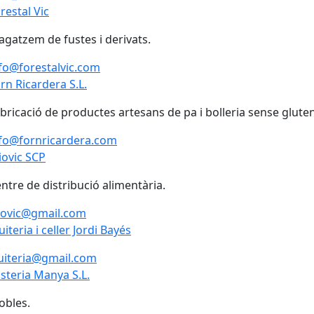
restal Vic
gatzem de fustes i derivats.
fo@forestalvic.com
rn Ricardera S.L.
bricació de productes artesans de pa i bolleria sense gluten
fo@fornricardera.com
iovic SCP
ntre de distribució alimentària.
iovic@gmail.com
uiteria i celler Jordi Bayés
uiteria@gmail.com
steria Manya S.L.
obles.