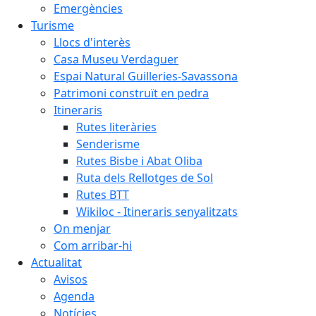
Emergències
Turisme
Llocs d'interès
Casa Museu Verdaguer
Espai Natural Guilleries-Savassona
Patrimoni construït en pedra
Itineraris
Rutes literàries
Senderisme
Rutes Bisbe i Abat Oliba
Ruta dels Rellotges de Sol
Rutes BTT
Wikiloc - Itineraris senyalitzats
On menjar
Com arribar-hi
Actualitat
Avisos
Agenda
Notícies