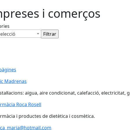
preses i comerços
ories
elecció
pàgines
ic Madrenas
stal·lacions: aigua, aire condicionat, calefacció, electricitat, g
rmàcia Roca Rosell
rmàcia i productes de dietètica i cosmètica.
oca_maria@hotmail.com