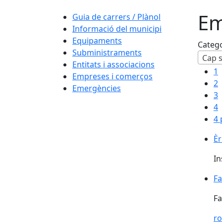
Em
Guia de carrers / Plànol
Informació del municipi
Equipaments
Categ
Subministraments
Cap s
Entitats i associacions
1
Empreses i comerços
2
Emergències
3
4
4 
Èr
In
Fa
Fa
r