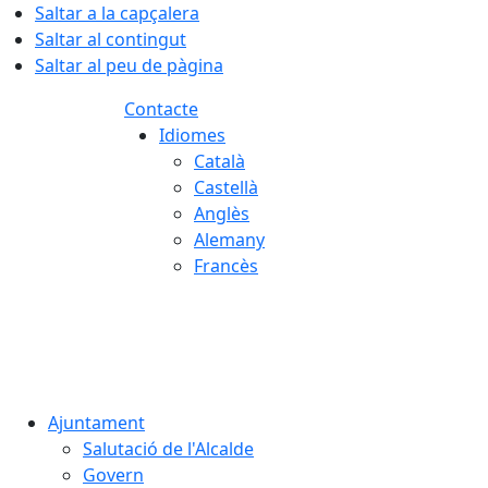
Saltar a la capçalera
Saltar al contingut
Saltar al peu de pàgina
Contacte
Idiomes
Català
Castellà
Anglès
Alemany
Francès
06.08.2026 | 00:41
Ajuntament
Salutació de l'Alcalde
Govern