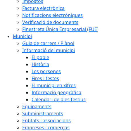
Impostos
Factura electrònica
Notificacions electròniques
Verificació de documents
Finestreta Única Empresarial (FUE)
Municipi
Guia de carrers / Plànol
Informació del municipi
El poble
Història
Les persones
Fires i festes
El municipi en xifres
Informació geogràfica
Calendari de dies festius
Equipaments
Subministraments
Entitats i associacions
Empreses i comerços