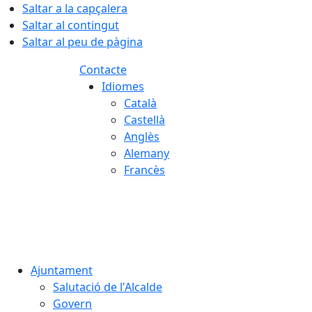
Saltar a la capçalera
Saltar al contingut
Saltar al peu de pàgina
Contacte
Idiomes
Català
Castellà
Anglès
Alemany
Francès
09.08.2026 | 09:45
Ajuntament
Salutació de l'Alcalde
Govern