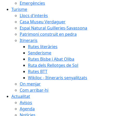
Emergències
Turisme
Llocs d'interès
Casa Museu Verdaguer
Espai Natural Guilleries-Savassona
Patrimoni construït en pedra
Itineraris
Rutes literàries
Senderisme
Rutes Bisbe i Abat Oliba
Ruta dels Rellotges de Sol
Rutes BTT
Wikiloc - Itineraris senyalitzats
On menjar
Com arribar-hi
Actualitat
Avisos
Agenda
Notícies