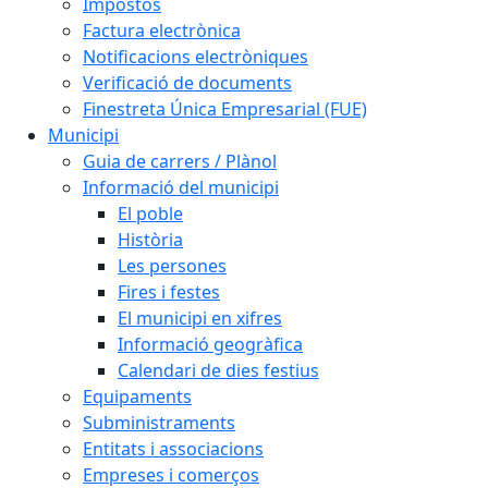
Impostos
Factura electrònica
Notificacions electròniques
Verificació de documents
Finestreta Única Empresarial (FUE)
Municipi
Guia de carrers / Plànol
Informació del municipi
El poble
Història
Les persones
Fires i festes
El municipi en xifres
Informació geogràfica
Calendari de dies festius
Equipaments
Subministraments
Entitats i associacions
Empreses i comerços