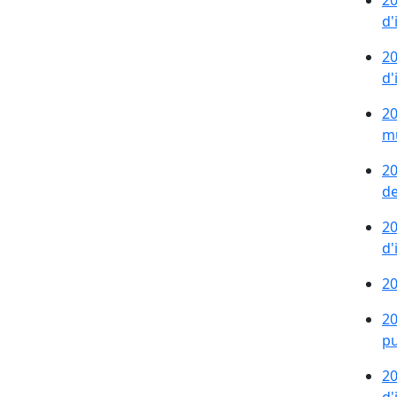
20
d'
20
d'
20
mu
20
de
20
d'
20
20
pu
20