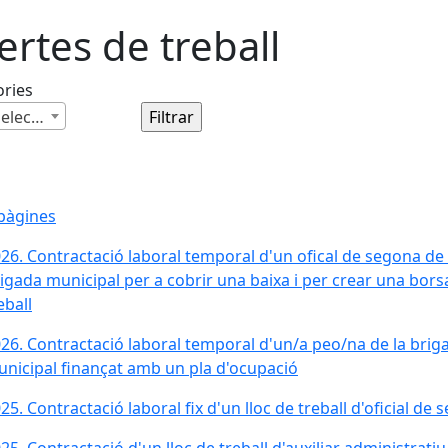
ertes de treball
ories
Cap selecció
pàgines
26. Contractació laboral temporal d'un ofical de segona de 
igada municipal per a cobrir una baixa i per crear una bors
eball
26. Contractació laboral temporal d'un/a peo/na de la brig
nicipal finançat amb un pla d'ocupació
25. Contractació laboral fix d'un lloc de treball d'oficial de