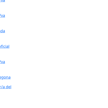
/va
/va
ada
ficial
/va
 segona
r/a del