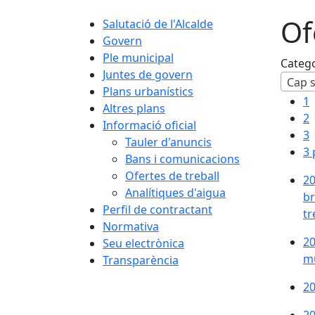
Of
Salutació de l'Alcalde
Govern
Ple municipal
Categ
Juntes de govern
Plans urbanístics
1
Altres plans
2
Informació oficial
3
Tauler d'anuncis
3 
Bans i comunicacions
Ofertes de treball
20
Analítiques d'aigua
br
Perfil de contractant
tr
Normativa
20
Seu electrònica
mu
Transparència
20