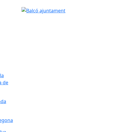
Balcó ajuntament
la
a de
ada
 segona