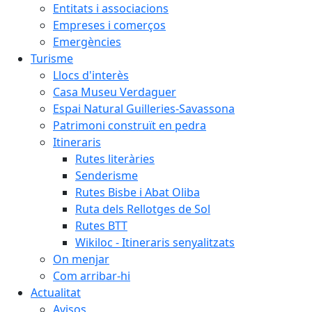
Entitats i associacions
Empreses i comerços
Emergències
Turisme
Llocs d'interès
Casa Museu Verdaguer
Espai Natural Guilleries-Savassona
Patrimoni construït en pedra
Itineraris
Rutes literàries
Senderisme
Rutes Bisbe i Abat Oliba
Ruta dels Rellotges de Sol
Rutes BTT
Wikiloc - Itineraris senyalitzats
On menjar
Com arribar-hi
Actualitat
Avisos