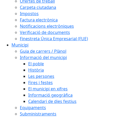
Ofertes de treball
Carpeta ciutadana
Impostos
Factura electrònica
Notificacions electròniques
Verificació de documents
Finestreta Única Empresarial (FUE)
Municipi
Guia de carrers / Plànol
Informació del municipi
El poble
Història
Les persones
Fires i festes
El municipi en xifres
Informació geogràfica
Calendari de dies festius
Equipaments
Subministraments