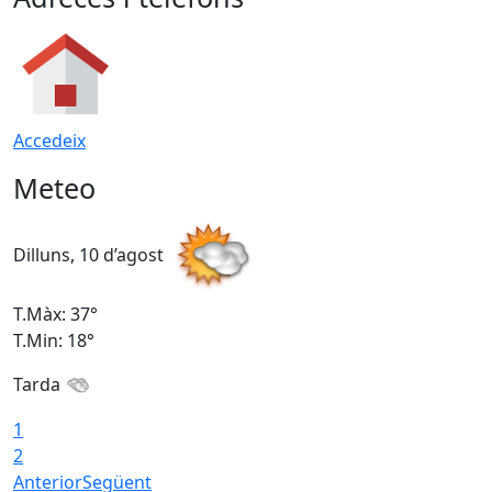
Accedeix
Meteo
Dilluns, 10 d’agost
D
T.Màx: 37°
T
T.Min: 18°
T
Tarda
T
1
2
Anterior
Següent