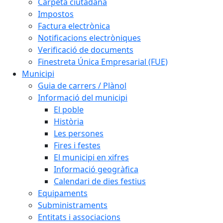
Carpeta ciutadana
Impostos
Factura electrònica
Notificacions electròniques
Verificació de documents
Finestreta Única Empresarial (FUE)
Municipi
Guia de carrers / Plànol
Informació del municipi
El poble
Història
Les persones
Fires i festes
El municipi en xifres
Informació geogràfica
Calendari de dies festius
Equipaments
Subministraments
Entitats i associacions