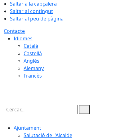
Saltar a la capçalera
Saltar al contingut
Saltar al peu de pàgina
Contacte
Idiomes
Català
Castellà
Anglès
Alemany
Francès
09.08.2026 | 00:19
Cercar:
Ajuntament
Salutació de l'Alcalde