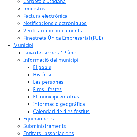
Carpeta ciutadana
Impostos
Factura electrònica
Notificacions electròniques
Verificació de documents
Finestreta Única Empresarial (FUE)
Municipi
Guia de carrers / Plànol
Informació del municipi
El poble
Història
Les persones
Fires i festes
El municipi en xifres
Informació geogràfica
Calendari de dies festius
Equipaments
Subministraments
Entitats i associacions