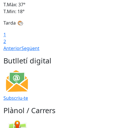
T.Màx: 37°
T
T.Min: 18°
T
Tarda
T
1
2
Anterior
Següent
Butlletí digital
Subscriu-te
Plànol / Carrers