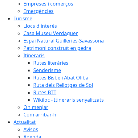
Empreses i comerços
Emergències
Turisme
Llocs d'interès
Casa Museu Verdaguer
Espai Natural Guilleries-Savassona
Patrimoni construït en pedra
Itineraris
Rutes literàries
Senderisme
Rutes Bisbe i Abat Oliba
Ruta dels Rellotges de Sol
Rutes BTT
Wikiloc - Itineraris senyalitzats
On menjar
Com arribar-hi
Actualitat
Avisos
Agenda