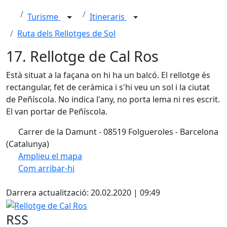
Turisme
Itineraris
Ruta dels Rellotges de Sol
17. Rellotge de Cal Ros
Està situat a la façana on hi ha un balcó. El rellotge és
rectangular, fet de ceràmica i s'hi veu un sol i la ciutat
de Peñíscola. No indica l'any, no porta lema ni res escrit.
El van portar de Peñíscola.
Carrer de la Damunt - 08519 Folgueroles - Barcelona
(Catalunya)
Amplieu el mapa
Com arribar-hi
Leaflet
| ©
OpenStreetMap
contributors
X
+
Darrera actualització: 20.02.2020 | 09:49
−
Rellotge de Cal Ros
RSS