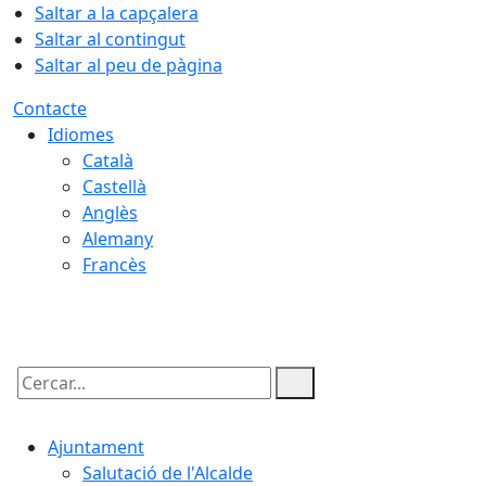
Saltar a la capçalera
Saltar al contingut
Saltar al peu de pàgina
Contacte
Idiomes
Català
Castellà
Anglès
Alemany
Francès
09.08.2026 | 03:03
Cercar:
Ajuntament
Salutació de l'Alcalde