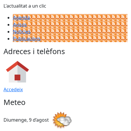
L'actualitat a un clic
Agenda
Avisos
Notícies
Publicacions
Adreces i telèfons
Accedeix
Meteo
Diumenge, 9 d’agost
D