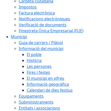
Carpeta ciutadana
Impostos
Factura electrònica
Notificacions electròniques
Verificació de documents
Finestreta Única Empresarial (FUE)
Municipi
Guia de carrers / Plànol
Informació del municipi
El poble
Història
Les persones
Fires i festes
El municipi en xifres
Informació geogràfica
Calendari de dies festius
Equipaments
Subministraments
Entitats i associacions