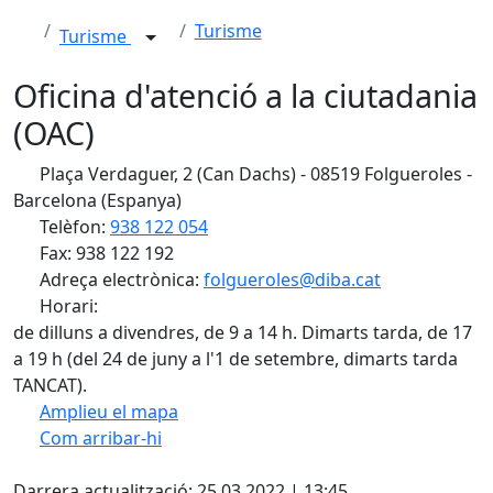
Turisme
Turisme
Oficina d'atenció a la ciutadania
(OAC)
Plaça Verdaguer, 2 (Can Dachs) - 08519 Folgueroles -
Barcelona (Espanya)
Telèfon:
938 122 054
Fax: 938 122 192
Adreça electrònica:
folgueroles@diba.cat
Horari:
de dilluns a divendres, de 9 a 14 h. Dimarts tarda, de 17
a 19 h (del 24 de juny a l'1 de setembre, dimarts tarda
TANCAT).
Amplieu el mapa
Com arribar-hi
Leaflet
| ©
OpenStreetMap
contributors
X
+
Darrera actualització: 25.03.2022 | 13:45