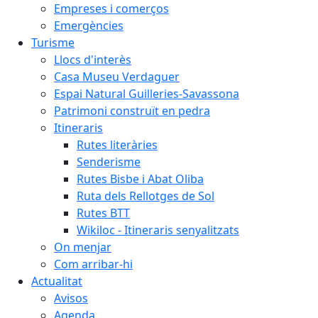
Empreses i comerços
Emergències
Turisme
Llocs d'interès
Casa Museu Verdaguer
Espai Natural Guilleries-Savassona
Patrimoni construït en pedra
Itineraris
Rutes literàries
Senderisme
Rutes Bisbe i Abat Oliba
Ruta dels Rellotges de Sol
Rutes BTT
Wikiloc - Itineraris senyalitzats
On menjar
Com arribar-hi
Actualitat
Avisos
Agenda