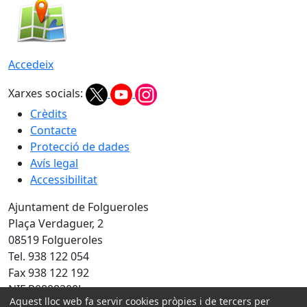
Accedeix
Xarxes socials:
Crèdits
Contacte
Protecció de dades
Avís legal
Accessibilitat
Ajuntament de Folgueroles
Plaça Verdaguer, 2
08519 Folgueroles
Tel. 938 122 054
Fax 938 122 192
NIF P0808200J
Aquest lloc web fa servir cookies pròpies i de tercers per