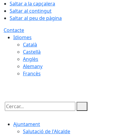
Saltar a la capçalera
Saltar al contingut
Saltar al peu de pàgina
Contacte
Idiomes
Català
Castellà
Anglès
Alemany
Francès
07.08.2026 | 07:19
Cercar:
Ajuntament
Salutació de l'Alcalde