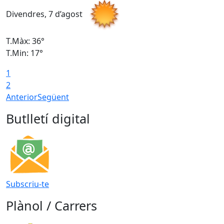
Divendres, 7 d’agost
D
T.Màx: 36°
T
T.Min: 17°
T
1
T
2
Anterior
Següent
Butlletí digital
Subscriu-te
Plànol / Carrers