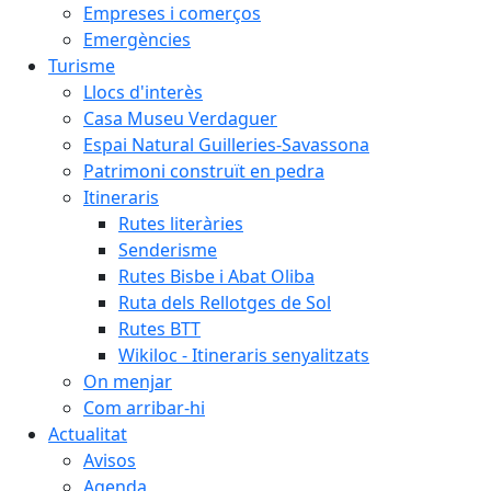
Empreses i comerços
Emergències
Turisme
Llocs d'interès
Casa Museu Verdaguer
Espai Natural Guilleries-Savassona
Patrimoni construït en pedra
Itineraris
Rutes literàries
Senderisme
Rutes Bisbe i Abat Oliba
Ruta dels Rellotges de Sol
Rutes BTT
Wikiloc - Itineraris senyalitzats
On menjar
Com arribar-hi
Actualitat
Avisos
Agenda