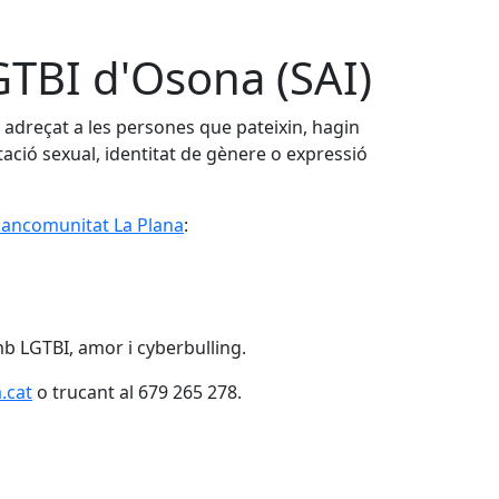
LGTBI d'Osona (SAI)
at adreçat a les persones que pateixin, hagin
ntació sexual, identitat de gènere o expressió
 Mancomunitat La Plana
:
b LGTBI, amor i cyberbulling.
.cat
o trucant al 679 265 278.