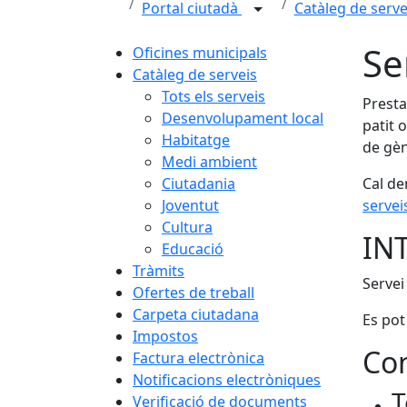
Portal ciutadà
Catàleg de serv
Se
Oficines municipals
Catàleg de serveis
Tots els serveis
Presta
Desenvolupament local
patit 
Habitatge
de gèn
Medi ambient
Ciutadania
Cal de
Joventut
serve
Cultura
IN
Educació
Tràmits
Servei
Ofertes de treball
Carpeta ciutadana
Es pot
Impostos
Con
Factura electrònica
Notificacions electròniques
T
Verificació de documents