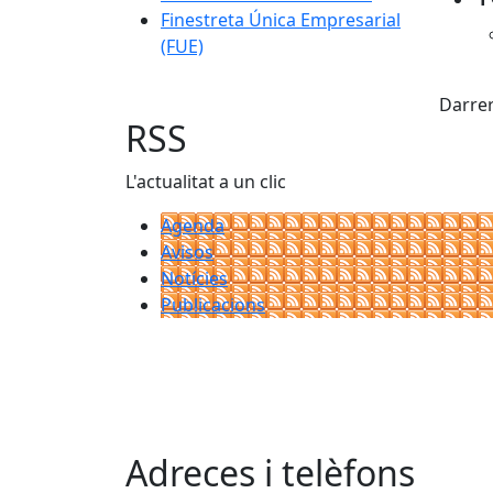
Finestreta Única Empresarial
(FUE)
X
Darrer
RSS
L'actualitat a un clic
Agenda
Avisos
Notícies
Publicacions
Adreces i telèfons