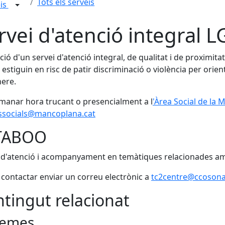
Tots els serveis
eis
rvei d'atenció integral 
ció d'un servei d'atenció integral, de qualitat i de proximit
o estiguin en risc de patir discriminació o violència per orie
ere.
manar hora trucant o presencialment a l
'Àrea Social de la
issocials@mancoplana.cat
TABOO
 d'atenció i acompanyament en temàtiques relacionades am
 contactar enviar un correu electrònic a
tc2centre
@ccosona
tingut relacionat
emes