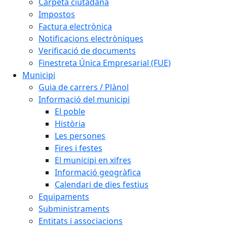
Carpeta ciutadana
Impostos
Factura electrònica
Notificacions electròniques
Verificació de documents
Finestreta Única Empresarial (FUE)
Municipi
Guia de carrers / Plànol
Informació del municipi
El poble
Història
Les persones
Fires i festes
El municipi en xifres
Informació geogràfica
Calendari de dies festius
Equipaments
Subministraments
Entitats i associacions