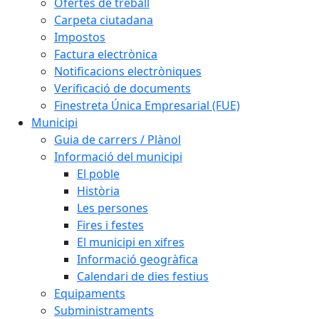
Ofertes de treball
Carpeta ciutadana
Impostos
Factura electrònica
Notificacions electròniques
Verificació de documents
Finestreta Única Empresarial (FUE)
Municipi
Guia de carrers / Plànol
Informació del municipi
El poble
Història
Les persones
Fires i festes
El municipi en xifres
Informació geogràfica
Calendari de dies festius
Equipaments
Subministraments