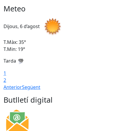
Meteo
Dijous, 6 d’agost
D
T.Màx: 35°
T
T.Min: 19°
T
Tarda
1
2
Anterior
Següent
Butlletí digital