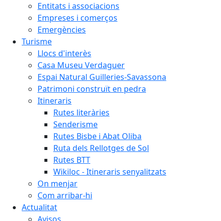
Entitats i associacions
Empreses i comerços
Emergències
Turisme
Llocs d'interès
Casa Museu Verdaguer
Espai Natural Guilleries-Savassona
Patrimoni construït en pedra
Itineraris
Rutes literàries
Senderisme
Rutes Bisbe i Abat Oliba
Ruta dels Rellotges de Sol
Rutes BTT
Wikiloc - Itineraris senyalitzats
On menjar
Com arribar-hi
Actualitat
Avisos