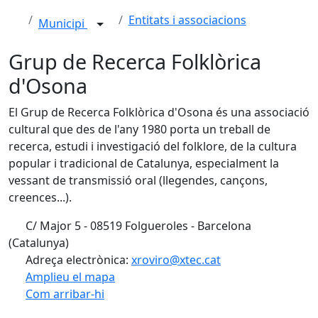
Entitats i associacions
Municipi
Grup de Recerca Folklòrica
d'Osona
El Grup de Recerca Folklòrica d'Osona és una associació
cultural que des de l'any 1980 porta un treball de
recerca, estudi i investigació del folklore, de la cultura
popular i tradicional de Catalunya, especialment la
vessant de transmissió oral (llegendes, cançons,
creences...).
C/ Major 5 - 08519 Folgueroles - Barcelona
(Catalunya)
Adreça electrònica:
xroviro@xtec.cat
Amplieu el mapa
Com arribar-hi
Leaflet
| ©
OpenStreetMap
contributors
X