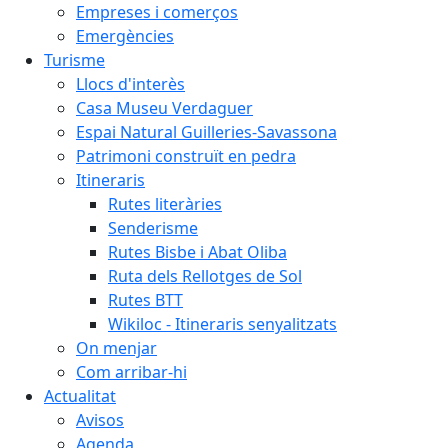
Empreses i comerços
Emergències
Turisme
Llocs d'interès
Casa Museu Verdaguer
Espai Natural Guilleries-Savassona
Patrimoni construït en pedra
Itineraris
Rutes literàries
Senderisme
Rutes Bisbe i Abat Oliba
Ruta dels Rellotges de Sol
Rutes BTT
Wikiloc - Itineraris senyalitzats
On menjar
Com arribar-hi
Actualitat
Avisos
Agenda