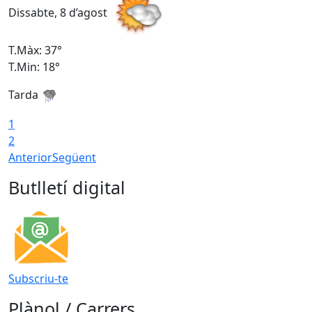
Dissabte, 8 d’agost
D
T.Màx: 37°
T
T.Min: 18°
T
Tarda
T
1
2
Anterior
Següent
Butlletí digital
Subscriu-te
Plànol / Carrers