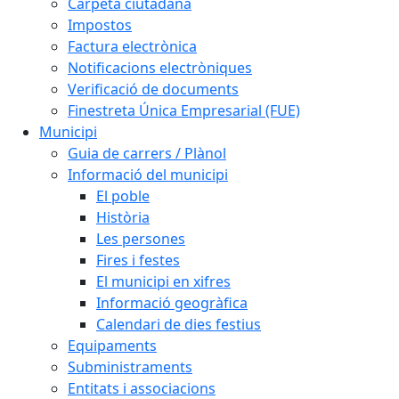
Carpeta ciutadana
Impostos
Factura electrònica
Notificacions electròniques
Verificació de documents
Finestreta Única Empresarial (FUE)
Municipi
Guia de carrers / Plànol
Informació del municipi
El poble
Història
Les persones
Fires i festes
El municipi en xifres
Informació geogràfica
Calendari de dies festius
Equipaments
Subministraments
Entitats i associacions