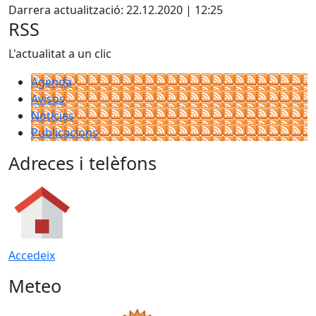
+
Darrera actualització: 22.12.2020 | 12:25
−
RSS
L'actualitat a un clic
Agenda
Avisos
Notícies
Publicacions
Adreces i telèfons
Accedeix
Meteo