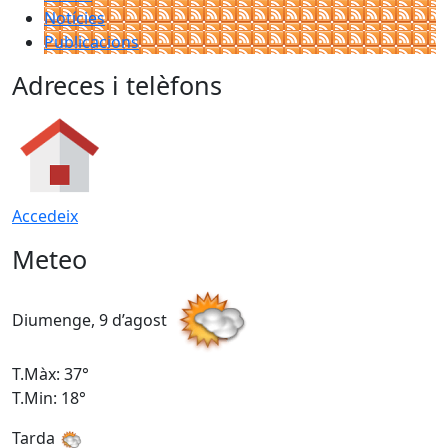
Notícies
Publicacions
Adreces i telèfons
Accedeix
Meteo
Diumenge, 9 d’agost
D
T.Màx: 37°
T
T.Min: 18°
T
Tarda
T