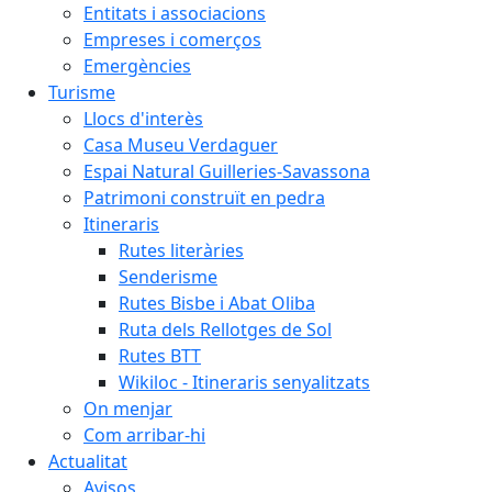
Entitats i associacions
Empreses i comerços
Emergències
Turisme
Llocs d'interès
Casa Museu Verdaguer
Espai Natural Guilleries-Savassona
Patrimoni construït en pedra
Itineraris
Rutes literàries
Senderisme
Rutes Bisbe i Abat Oliba
Ruta dels Rellotges de Sol
Rutes BTT
Wikiloc - Itineraris senyalitzats
On menjar
Com arribar-hi
Actualitat
Avisos