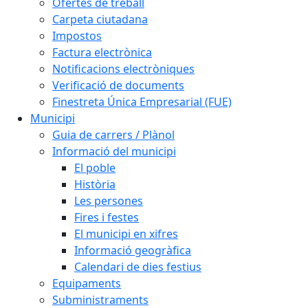
Ofertes de treball
Carpeta ciutadana
Impostos
Factura electrònica
Notificacions electròniques
Verificació de documents
Finestreta Única Empresarial (FUE)
Municipi
Guia de carrers / Plànol
Informació del municipi
El poble
Història
Les persones
Fires i festes
El municipi en xifres
Informació geogràfica
Calendari de dies festius
Equipaments
Subministraments