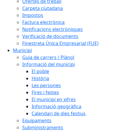
Ofertes de treball
Carpeta ciutadana
Impostos
Factura electrònica
Notificacions electròniques
Verificació de documents
Finestreta Única Empresarial (FUE)
Municipi
Guia de carrers / Plànol
Informació del municipi
El poble
Història
Les persones
Fires i festes
El municipi en xifres
Informació geogràfica
Calendari de dies festius
Equipaments
Subministraments