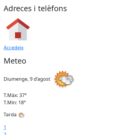
Adreces i telèfons
Accedeix
Meteo
Diumenge, 9 d’agost
D
T.Màx: 37°
T
T.Min: 18°
T
Tarda
T
1
2