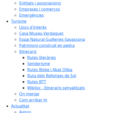
Entitats i associacions
Empreses i comerços
Emergències
Turisme
Llocs d'interès
Casa Museu Verdaguer
Espai Natural Guilleries-Savassona
Patrimoni construït en pedra
Itineraris
Rutes literàries
Senderisme
Rutes Bisbe i Abat Oliba
Ruta dels Rellotges de Sol
Rutes BTT
Wikiloc - Itineraris senyalitzats
On menjar
Com arribar-hi
Actualitat
Avisos