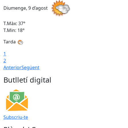
Diumenge, 9 d’agost
D
T.Màx: 37°
T
T.Min: 18°
T
Tarda
T
1
2
Anterior
Següent
Butlletí digital
Subscriu-te