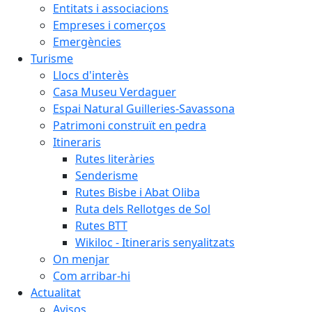
Entitats i associacions
Empreses i comerços
Emergències
Turisme
Llocs d'interès
Casa Museu Verdaguer
Espai Natural Guilleries-Savassona
Patrimoni construït en pedra
Itineraris
Rutes literàries
Senderisme
Rutes Bisbe i Abat Oliba
Ruta dels Rellotges de Sol
Rutes BTT
Wikiloc - Itineraris senyalitzats
On menjar
Com arribar-hi
Actualitat
Avisos