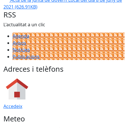
Acta de la Junta de Govern Local del dia 8 de juny de
2021
(626.91KB)
RSS
L'actualitat a un clic
Agenda
Avisos
Notícies
Publicacions
Adreces i telèfons
Accedeix
Meteo