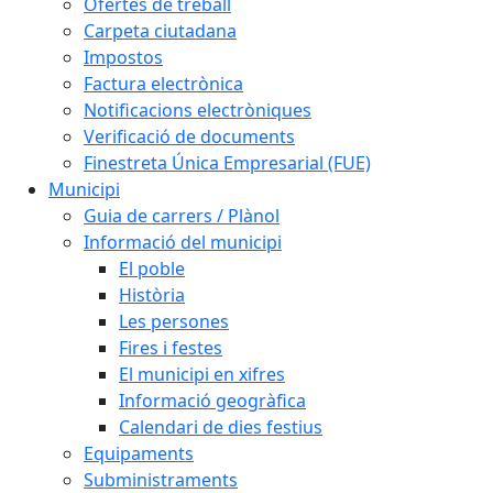
Ofertes de treball
Carpeta ciutadana
Impostos
Factura electrònica
Notificacions electròniques
Verificació de documents
Finestreta Única Empresarial (FUE)
Municipi
Guia de carrers / Plànol
Informació del municipi
El poble
Història
Les persones
Fires i festes
El municipi en xifres
Informació geogràfica
Calendari de dies festius
Equipaments
Subministraments