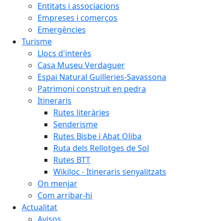
Entitats i associacions
Empreses i comerços
Emergències
Turisme
Llocs d'interès
Casa Museu Verdaguer
Espai Natural Guilleries-Savassona
Patrimoni construït en pedra
Itineraris
Rutes literàries
Senderisme
Rutes Bisbe i Abat Oliba
Ruta dels Rellotges de Sol
Rutes BTT
Wikiloc - Itineraris senyalitzats
On menjar
Com arribar-hi
Actualitat
Avisos