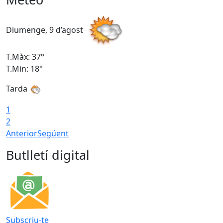
Diumenge, 9 d’agost
D
T.Màx: 37°
T
T.Min: 18°
T
Tarda
T
1
2
Anterior
Següent
Butlletí digital
Subscriu-te