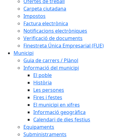
Ofertes de treball
Carpeta ciutadana
Impostos
Factura electrònica
Notificacions electròniques
Verificació de documents
Finestreta Única Empresarial (FUE)
Municipi
Guia de carrers / Plànol
Informació del municipi
El poble
Història
Les persones
Fires i festes
El municipi en xifres
Informació geogràfica
Calendari de dies festius
Equipaments
Subministraments