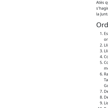
Atès q
s'hagi
la Jun
Ord
Es
or
Ll
Ll
Co
Co
mo
Ra
Ta
Go
De
De
Li