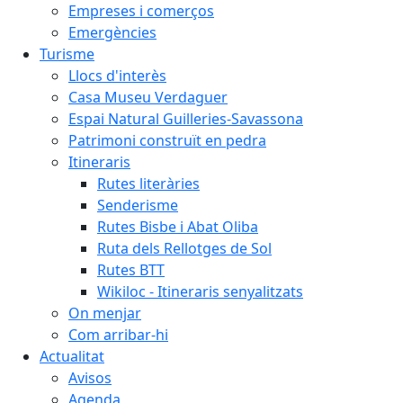
Empreses i comerços
Emergències
Turisme
Llocs d'interès
Casa Museu Verdaguer
Espai Natural Guilleries-Savassona
Patrimoni construït en pedra
Itineraris
Rutes literàries
Senderisme
Rutes Bisbe i Abat Oliba
Ruta dels Rellotges de Sol
Rutes BTT
Wikiloc - Itineraris senyalitzats
On menjar
Com arribar-hi
Actualitat
Avisos
Agenda