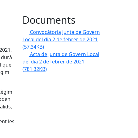
2
Documents
Convocàtoria Junta de Govern
Local del dia 2 de febrer de 2021
(57.34KB)
2021,
Acta de Junta de Govern Local
s durà
del dia 2 de febrer de 2021
l que
(781.32KB)
règim
 Règim
poden
àlids,
ent les