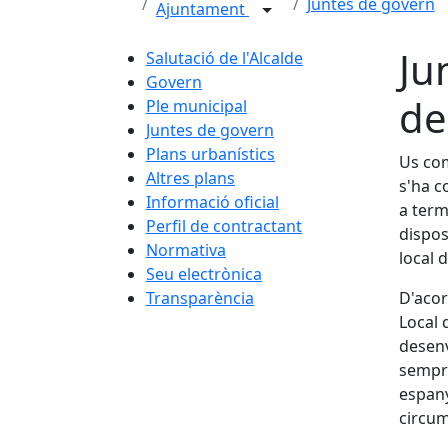
Juntes de govern
Ajuntament
Ju
Salutació de l'Alcalde
Govern
de
Ple municipal
Juntes de govern
Plans urbanístics
Us com
Altres plans
s'ha c
Informació oficial
a term
Perfil de contractant
dispos
Normativa
local 
Seu electrònica
Transparència
D'acor
Local 
desenv
sempre
espany
circum