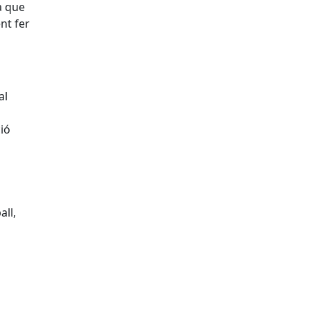
a que
nt fer
al
ió
all,