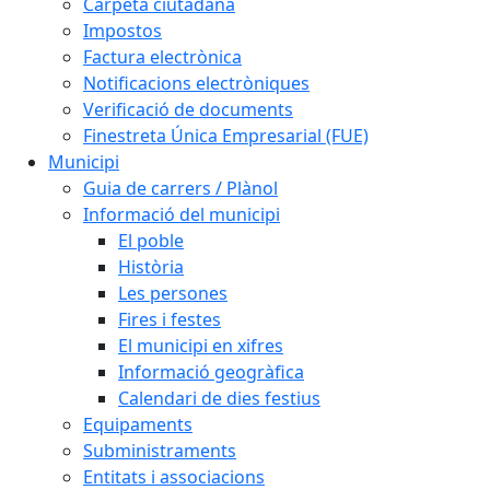
Carpeta ciutadana
Impostos
Factura electrònica
Notificacions electròniques
Verificació de documents
Finestreta Única Empresarial (FUE)
Municipi
Guia de carrers / Plànol
Informació del municipi
El poble
Història
Les persones
Fires i festes
El municipi en xifres
Informació geogràfica
Calendari de dies festius
Equipaments
Subministraments
Entitats i associacions