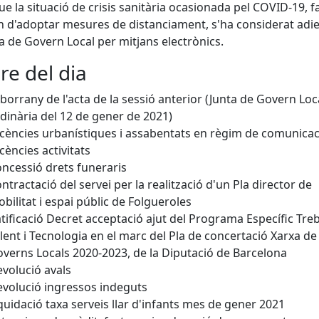
ue la situació de crisis sanitària ocasionada pel COVID-19, f
n d'adoptar mesures de distanciament, s'ha considerat adie
ta de Govern Local per mitjans electrònics.
re del dia
borrany de l'acta de la sessió anterior (Junta de Govern Loc
dinària del 12 de gener de 2021)
icències urbanístiques i assabentats en règim de comunicac
icències activitats
ncessió drets funeraris
ntractació del servei per la realització d'un Pla director de
bilitat i espai públic de Folgueroles
tificació Decret acceptació ajut del Programa Específic Treb
lent i Tecnologia en el marc del Pla de concertació Xarxa de
verns Locals 2020-2023, de la Diputació de Barcelona
volució avals
volució ingressos indeguts
quidació taxa serveis llar d'infants mes de gener 2021