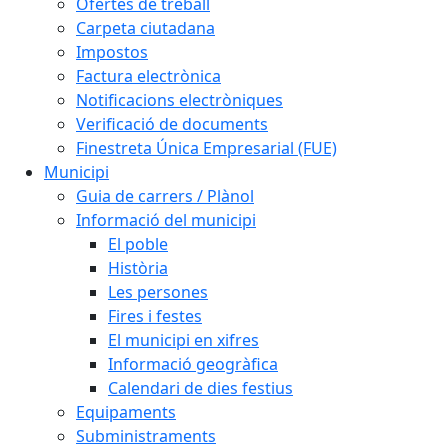
Ofertes de treball
Carpeta ciutadana
Impostos
Factura electrònica
Notificacions electròniques
Verificació de documents
Finestreta Única Empresarial (FUE)
Municipi
Guia de carrers / Plànol
Informació del municipi
El poble
Història
Les persones
Fires i festes
El municipi en xifres
Informació geogràfica
Calendari de dies festius
Equipaments
Subministraments