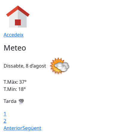
Accedeix
Meteo
Dissabte, 8 d’agost
D
T.Màx: 37°
T
T.Min: 18°
T
Tarda
T
1
2
Anterior
Següent