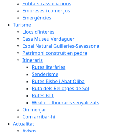
Entitats i associacions
Empreses i comerços
Emergències
Turisme
Llocs d'interès
Casa Museu Verdaguer
Espai Natural Guilleries-Savassona
Patrimoni construït en pedra
Itineraris
Rutes literàries
Senderisme
Rutes Bisbe i Abat Oliba
Ruta dels Rellotges de Sol
Rutes BTT
Wikiloc - Itineraris senyalitzats
On menjar
Com arribar-hi
Actualitat
Avisos