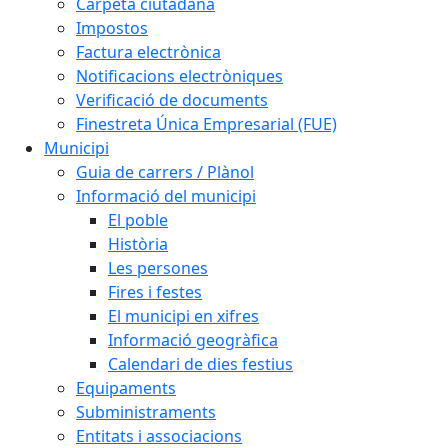
Carpeta ciutadana
Impostos
Factura electrònica
Notificacions electròniques
Verificació de documents
Finestreta Única Empresarial (FUE)
Municipi
Guia de carrers / Plànol
Informació del municipi
El poble
Història
Les persones
Fires i festes
El municipi en xifres
Informació geogràfica
Calendari de dies festius
Equipaments
Subministraments
Entitats i associacions