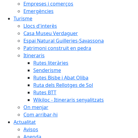
Empreses i comerços
Emergències
Turisme
Llocs d'interès
Casa Museu Verdaguer
Espai Natural Guilleries-Savassona
Patrimoni construït en pedra
Itineraris
Rutes literàries
Senderisme
Rutes Bisbe i Abat Oliba
Ruta dels Rellotges de Sol
Rutes BTT
Wikiloc - Itineraris senyalitzats
On menjar
Com arribar-hi
Actualitat
Avisos
Agenda