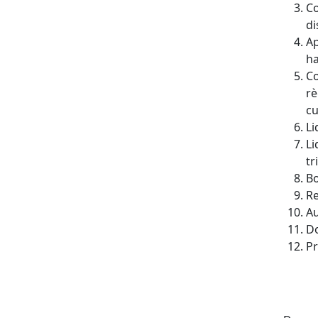
Co
di
Ap
ha
Co
rè
cu
Li
Li
tr
Bo
Re
Au
Do
Pr
X