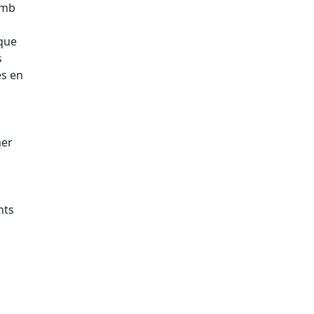
amb
 que
s
es en
mer
nts