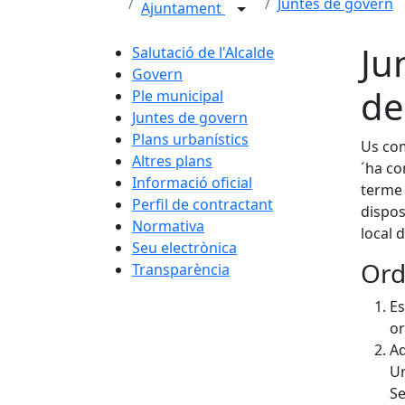
Juntes de govern
Ajuntament
Ju
Salutació de l'Alcalde
Govern
de
Ple municipal
Juntes de govern
Plans urbanístics
Us com
Altres plans
´ha co
Informació oficial
terme 
Perfil de contractant
dispos
Normativa
local 
Seu electrònica
Ord
Transparència
Es
or
Ad
Ur
Se