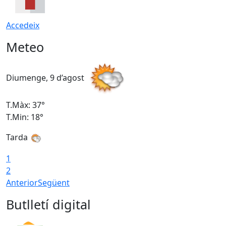
Accedeix
Meteo
Diumenge, 9 d’agost
D
T.Màx: 37°
T
T.Min: 18°
T
Tarda
T
1
2
Anterior
Següent
Butlletí digital