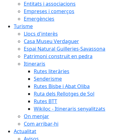
Entitats i associacions
Empreses i comerços
Emergències
Turisme
Llocs d'interès
Casa Museu Verdaguer
Espai Natural Guilleries-Savassona
Patrimoni construït en pedra
Itineraris
Rutes literàries
Senderisme
Rutes Bisbe i Abat Oliba
Ruta dels Rellotges de Sol
Rutes BTT
Wikiloc - Itineraris senyalitzats
On menjar
Com arribar-hi
Actualitat
Avisos