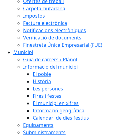
Ofertes de treball
Carpeta ciutadana
Impostos
Factura electrònica
Notificacions electròniques
Verificació de documents
Finestreta Única Empresarial (FUE)
Municipi
Guia de carrers / Plànol
Informació del municipi
El poble
Història
Les persones
Fires i festes
El municipi en xifres
Informació geogràfica
Calendari de dies festius
Equipaments
Subministraments