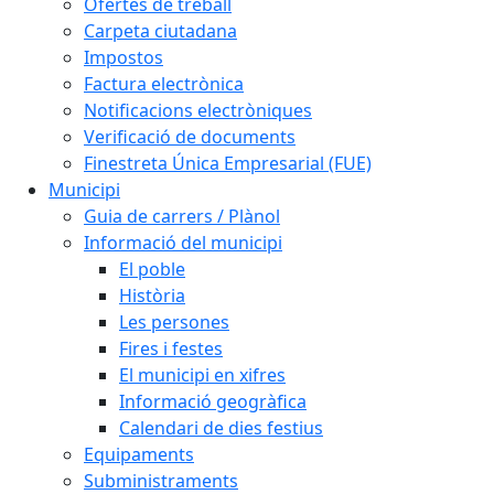
Ofertes de treball
Carpeta ciutadana
Impostos
Factura electrònica
Notificacions electròniques
Verificació de documents
Finestreta Única Empresarial (FUE)
Municipi
Guia de carrers / Plànol
Informació del municipi
El poble
Història
Les persones
Fires i festes
El municipi en xifres
Informació geogràfica
Calendari de dies festius
Equipaments
Subministraments