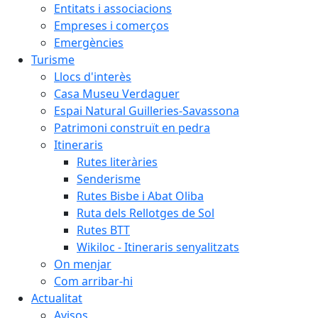
Entitats i associacions
Empreses i comerços
Emergències
Turisme
Llocs d'interès
Casa Museu Verdaguer
Espai Natural Guilleries-Savassona
Patrimoni construït en pedra
Itineraris
Rutes literàries
Senderisme
Rutes Bisbe i Abat Oliba
Ruta dels Rellotges de Sol
Rutes BTT
Wikiloc - Itineraris senyalitzats
On menjar
Com arribar-hi
Actualitat
Avisos