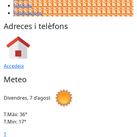
Notícies
Publicacions
Adreces i telèfons
Accedeix
Meteo
Divendres, 7 d’agost
D
T.Màx: 36°
T
T.Min: 17°
T
1
T