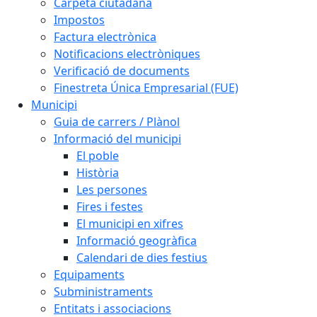
Carpeta ciutadana
Impostos
Factura electrònica
Notificacions electròniques
Verificació de documents
Finestreta Única Empresarial (FUE)
Municipi
Guia de carrers / Plànol
Informació del municipi
El poble
Història
Les persones
Fires i festes
El municipi en xifres
Informació geogràfica
Calendari de dies festius
Equipaments
Subministraments
Entitats i associacions