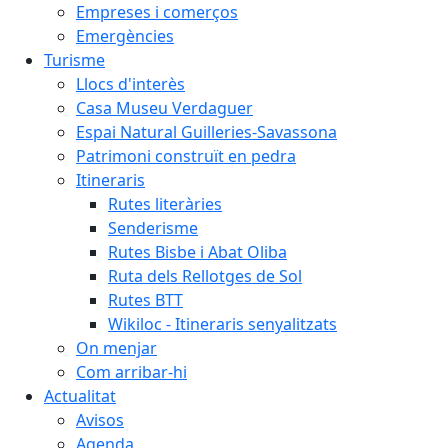
Empreses i comerços
Emergències
Turisme
Llocs d'interès
Casa Museu Verdaguer
Espai Natural Guilleries-Savassona
Patrimoni construït en pedra
Itineraris
Rutes literàries
Senderisme
Rutes Bisbe i Abat Oliba
Ruta dels Rellotges de Sol
Rutes BTT
Wikiloc - Itineraris senyalitzats
On menjar
Com arribar-hi
Actualitat
Avisos
Agenda