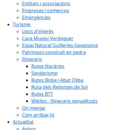
Entitats i associacions
Empreses i comerços
Emergències
Turisme
Llocs d'interès
Casa Museu Verdaguer
Espai Natural Guilleries-Savassona
Patrimoni construït en pedra
Itineraris
Rutes literàries
Senderisme
Rutes Bisbe i Abat Oliba
Ruta dels Rellotges de Sol
Rutes BTT
Wikiloc - Itineraris senyalitzats
On menjar
Com arribar-hi
Actualitat
Avisos