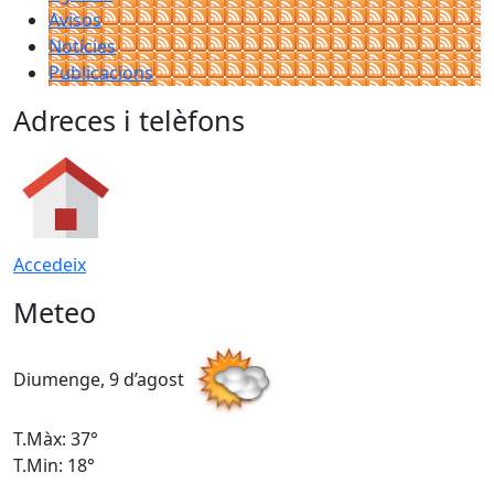
Avisos
Notícies
Publicacions
Adreces i telèfons
Accedeix
Meteo
Diumenge, 9 d’agost
D
T.Màx: 37°
T
T.Min: 18°
T