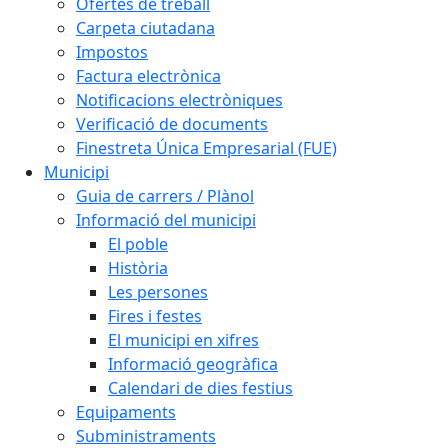
Ofertes de treball
Carpeta ciutadana
Impostos
Factura electrònica
Notificacions electròniques
Verificació de documents
Finestreta Única Empresarial (FUE)
Municipi
Guia de carrers / Plànol
Informació del municipi
El poble
Història
Les persones
Fires i festes
El municipi en xifres
Informació geogràfica
Calendari de dies festius
Equipaments
Subministraments