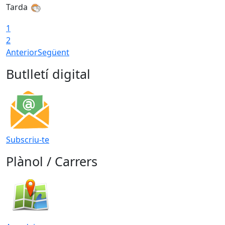
Tarda
T
1
2
Anterior
Següent
Butlletí digital
Subscriu-te
Plànol / Carrers