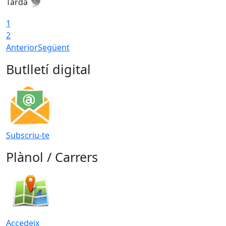
Tarda
T
1
2
Anterior
Següent
Butlletí digital
Subscriu-te
Plànol / Carrers
Accedeix