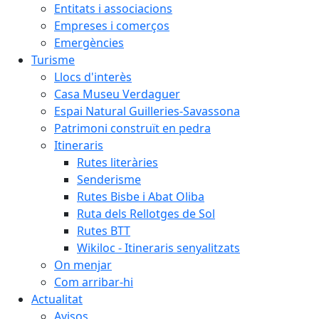
Entitats i associacions
Empreses i comerços
Emergències
Turisme
Llocs d'interès
Casa Museu Verdaguer
Espai Natural Guilleries-Savassona
Patrimoni construït en pedra
Itineraris
Rutes literàries
Senderisme
Rutes Bisbe i Abat Oliba
Ruta dels Rellotges de Sol
Rutes BTT
Wikiloc - Itineraris senyalitzats
On menjar
Com arribar-hi
Actualitat
Avisos