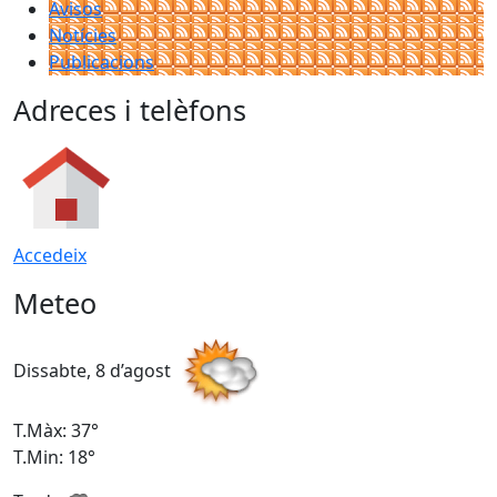
Avisos
Notícies
Publicacions
Adreces i telèfons
Accedeix
Meteo
Dissabte, 8 d’agost
D
T.Màx: 37°
T
T.Min: 18°
T