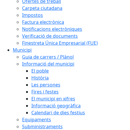
Ofertes de treball
Carpeta ciutadana
Impostos
Factura electrònica
Notificacions electròniques
Verificació de documents
Finestreta Única Empresarial (FUE)
Municipi
Guia de carrers / Plànol
Informació del municipi
El poble
Història
Les persones
Fires i festes
El municipi en xifres
Informació geogràfica
Calendari de dies festius
Equipaments
Subministraments