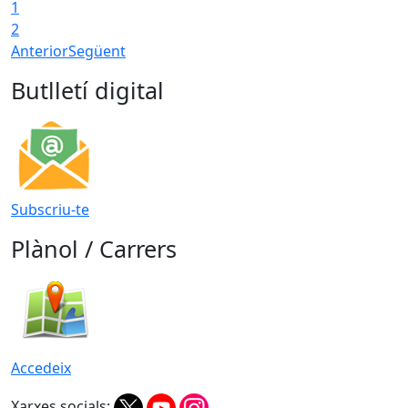
1
2
Anterior
Següent
Butlletí digital
Subscriu-te
Plànol / Carrers
Accedeix
Xarxes socials: