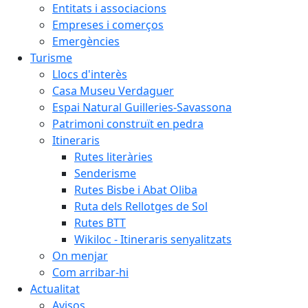
Entitats i associacions
Empreses i comerços
Emergències
Turisme
Llocs d'interès
Casa Museu Verdaguer
Espai Natural Guilleries-Savassona
Patrimoni construït en pedra
Itineraris
Rutes literàries
Senderisme
Rutes Bisbe i Abat Oliba
Ruta dels Rellotges de Sol
Rutes BTT
Wikiloc - Itineraris senyalitzats
On menjar
Com arribar-hi
Actualitat
Avisos