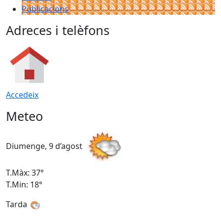
Publicacions
Adreces i telèfons
Accedeix
Meteo
Diumenge, 9 d’agost
D
T.Màx: 37°
T
T.Min: 18°
T
Tarda
T