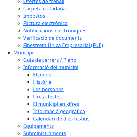
Ofertes de treball
Carpeta ciutadana
Impostos
Factura electrònica
Notificacions electròniques
Verificació de documents
Finestreta Única Empresarial (FUE)
Municipi
Guia de carrers / Plànol
Informació del municipi
El poble
Història
Les persones
Fires i festes
El municipi en xifres
Informació geogràfica
Calendari de dies festius
Equipaments
Subministraments