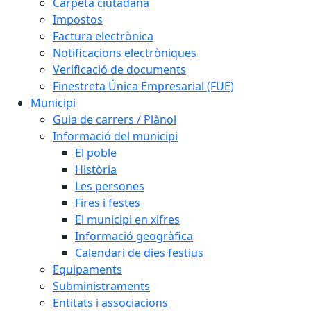
Carpeta ciutadana
Impostos
Factura electrònica
Notificacions electròniques
Verificació de documents
Finestreta Única Empresarial (FUE)
Municipi
Guia de carrers / Plànol
Informació del municipi
El poble
Història
Les persones
Fires i festes
El municipi en xifres
Informació geogràfica
Calendari de dies festius
Equipaments
Subministraments
Entitats i associacions