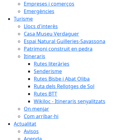
Empreses i comerços
Emergències
Turisme
Llocs d'interès
Casa Museu Verdaguer
Espai Natural Guilleries-Savassona
Patrimoni construït en pedra
Itineraris
Rutes literàries
Senderisme
Rutes Bisbe i Abat Oliba
Ruta dels Rellotges de Sol
Rutes BTT
Wikiloc - Itineraris senyalitzats
On menjar
Com arribar-hi
Actualitat
Avisos
Agenda