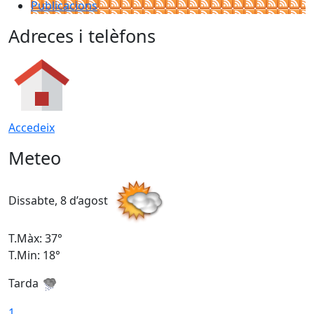
Publicacions
Adreces i telèfons
Accedeix
Meteo
Dissabte, 8 d’agost
D
T.Màx: 37°
T
T.Min: 18°
T
Tarda
T
1