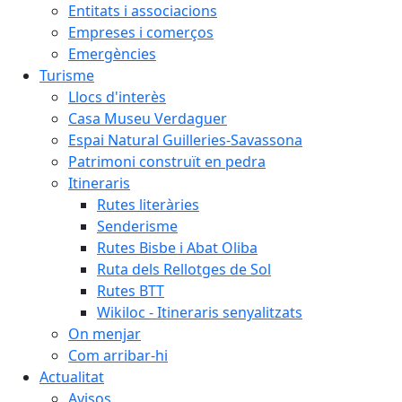
Entitats i associacions
Empreses i comerços
Emergències
Turisme
Llocs d'interès
Casa Museu Verdaguer
Espai Natural Guilleries-Savassona
Patrimoni construït en pedra
Itineraris
Rutes literàries
Senderisme
Rutes Bisbe i Abat Oliba
Ruta dels Rellotges de Sol
Rutes BTT
Wikiloc - Itineraris senyalitzats
On menjar
Com arribar-hi
Actualitat
Avisos