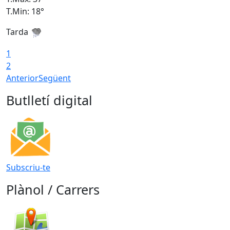
T.Min: 18°
T
Tarda
T
1
2
Anterior
Següent
Butlletí digital
Subscriu-te
Plànol / Carrers