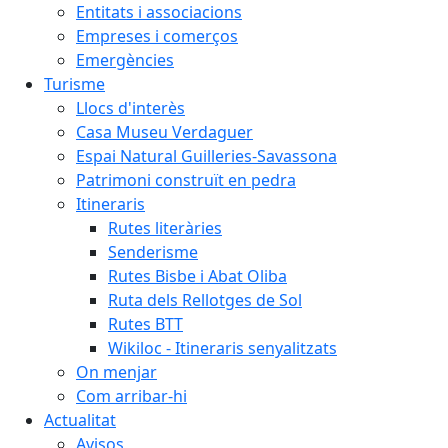
Entitats i associacions
Empreses i comerços
Emergències
Turisme
Llocs d'interès
Casa Museu Verdaguer
Espai Natural Guilleries-Savassona
Patrimoni construït en pedra
Itineraris
Rutes literàries
Senderisme
Rutes Bisbe i Abat Oliba
Ruta dels Rellotges de Sol
Rutes BTT
Wikiloc - Itineraris senyalitzats
On menjar
Com arribar-hi
Actualitat
Avisos