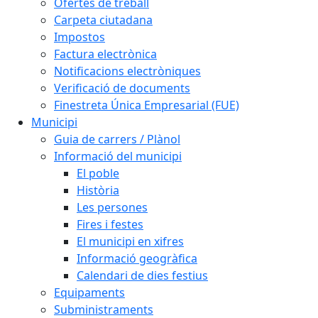
Ofertes de treball
Carpeta ciutadana
Impostos
Factura electrònica
Notificacions electròniques
Verificació de documents
Finestreta Única Empresarial (FUE)
Municipi
Guia de carrers / Plànol
Informació del municipi
El poble
Història
Les persones
Fires i festes
El municipi en xifres
Informació geogràfica
Calendari de dies festius
Equipaments
Subministraments