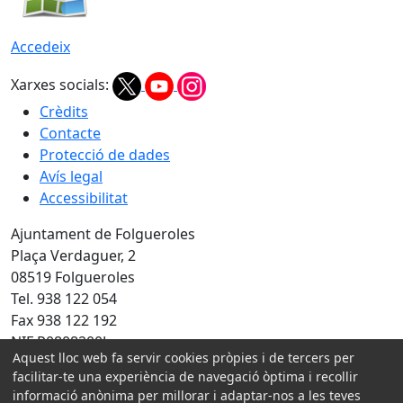
Accedeix
Xarxes socials:
Crèdits
Contacte
Protecció de dades
Avís legal
Accessibilitat
Ajuntament de Folgueroles
Plaça Verdaguer, 2
08519 Folgueroles
Tel. 938 122 054
Fax 938 122 192
NIF P0808200J
Aquest lloc web fa servir cookies pròpies i de tercers per
Amb la col·laboració de:
facilitar-te una experiència de navegació òptima i recollir
informació anònima per millorar i adaptar-nos a les teves