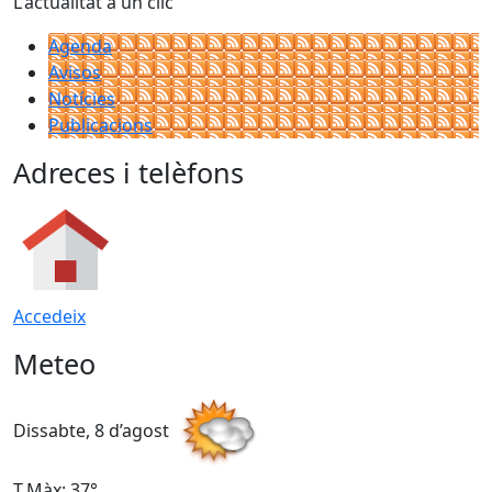
L'actualitat a un clic
Agenda
Avisos
Notícies
Publicacions
Adreces i telèfons
Accedeix
Meteo
Dissabte, 8 d’agost
D
T.Màx: 37°
T