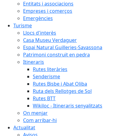
Entitats i associacions
Empreses i comerços
Emergències
Turisme
Llocs d'interès
Casa Museu Verdaguer
Espai Natural Guilleries-Savassona
Patrimoni construït en pedra
Itineraris
Rutes literàries
Senderisme
Rutes Bisbe i Abat Oliba
Ruta dels Rellotges de Sol
Rutes BTT
Wikiloc - Itineraris senyalitzats
On menjar
Com arribar-hi
Actualitat
Avisos