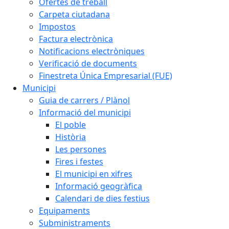
Ofertes de treball
Carpeta ciutadana
Impostos
Factura electrònica
Notificacions electròniques
Verificació de documents
Finestreta Única Empresarial (FUE)
Municipi
Guia de carrers / Plànol
Informació del municipi
El poble
Història
Les persones
Fires i festes
El municipi en xifres
Informació geogràfica
Calendari de dies festius
Equipaments
Subministraments