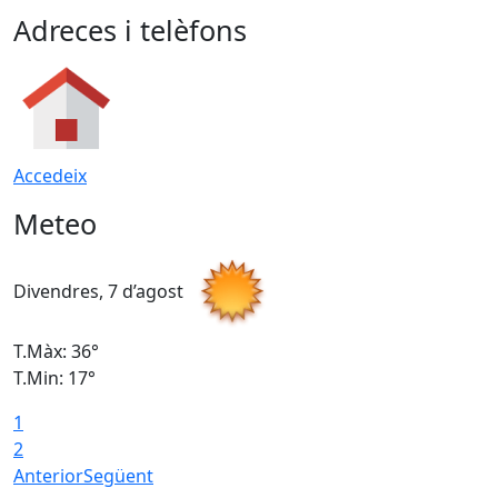
Adreces i telèfons
Accedeix
Meteo
Divendres, 7 d’agost
D
T.Màx: 36°
T
T.Min: 17°
T
1
T
2
Anterior
Següent