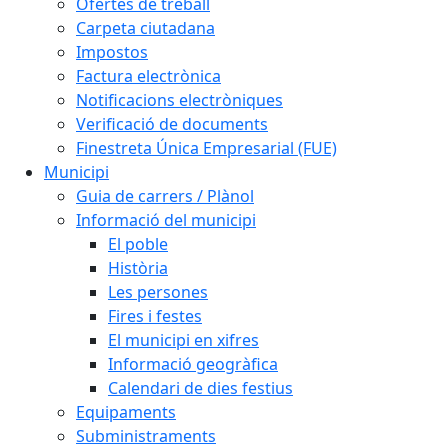
Ofertes de treball
Carpeta ciutadana
Impostos
Factura electrònica
Notificacions electròniques
Verificació de documents
Finestreta Única Empresarial (FUE)
Municipi
Guia de carrers / Plànol
Informació del municipi
El poble
Història
Les persones
Fires i festes
El municipi en xifres
Informació geogràfica
Calendari de dies festius
Equipaments
Subministraments