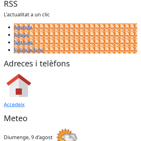
RSS
L'actualitat a un clic
Agenda
Avisos
Notícies
Publicacions
Adreces i telèfons
Accedeix
Meteo
Diumenge, 9 d’agost
D