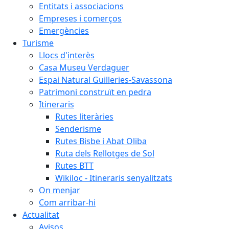
Entitats i associacions
Empreses i comerços
Emergències
Turisme
Llocs d'interès
Casa Museu Verdaguer
Espai Natural Guilleries-Savassona
Patrimoni construït en pedra
Itineraris
Rutes literàries
Senderisme
Rutes Bisbe i Abat Oliba
Ruta dels Rellotges de Sol
Rutes BTT
Wikiloc - Itineraris senyalitzats
On menjar
Com arribar-hi
Actualitat
Avisos