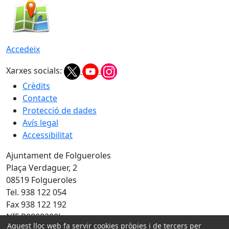
Accedeix
Xarxes socials:
Crèdits
Contacte
Protecció de dades
Avís legal
Accessibilitat
Ajuntament de Folgueroles
Plaça Verdaguer, 2
08519 Folgueroles
Tel. 938 122 054
Fax 938 122 192
NIF P0808200J
Aquest lloc web fa servir cookies pròpies i de tercers per