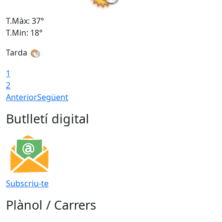
T.Màx: 37°
T
T.Min: 18°
T
Tarda
T
1
2
Anterior
Següent
Butlletí digital
Subscriu-te
Plànol / Carrers