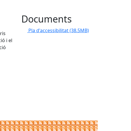
Documents
Pla d'accessibilitat
(38.5MB)
ris
ó i el
ció