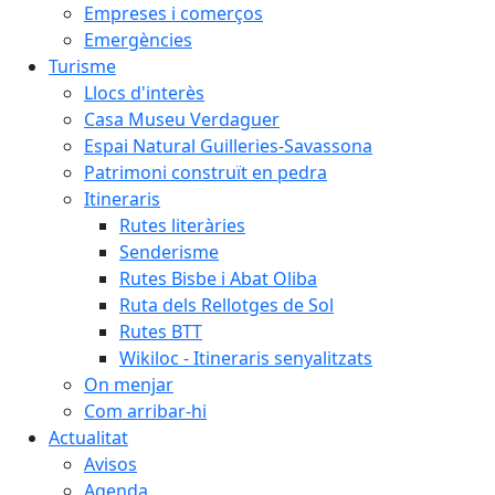
Empreses i comerços
Emergències
Turisme
Llocs d'interès
Casa Museu Verdaguer
Espai Natural Guilleries-Savassona
Patrimoni construït en pedra
Itineraris
Rutes literàries
Senderisme
Rutes Bisbe i Abat Oliba
Ruta dels Rellotges de Sol
Rutes BTT
Wikiloc - Itineraris senyalitzats
On menjar
Com arribar-hi
Actualitat
Avisos
Agenda