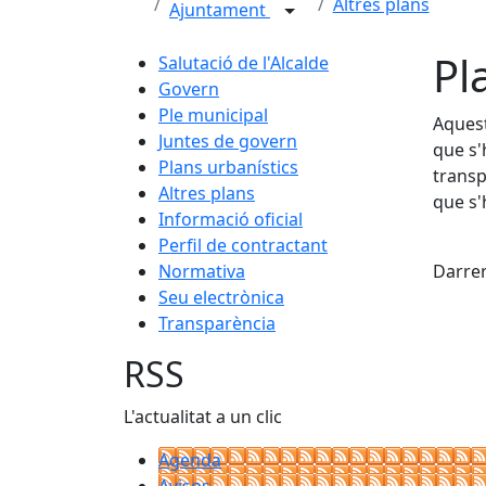
Altres plans
Ajuntament
Pl
Salutació de l'Alcalde
Govern
Ple municipal
Aquest
Juntes de govern
que s'
Plans urbanístics
transp
Altres plans
que s'
Informació oficial
X
Perfil de contractant
Normativa
Darrer
Seu electrònica
Transparència
RSS
L'actualitat a un clic
Agenda