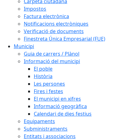
Carpeta ciutadana
Impostos
Factura electrònica
Notificacions electròniques
Verificació de documents
Finestreta Única Empresarial (FUE)
Municipi
Guia de carrers / Plànol
Informació del municipi
El poble
Història
Les persones
Fires i festes
El municipi en xifres
Informació geogràfica
Calendari de dies festius
Equipaments
Subministraments
Entitats i associacions