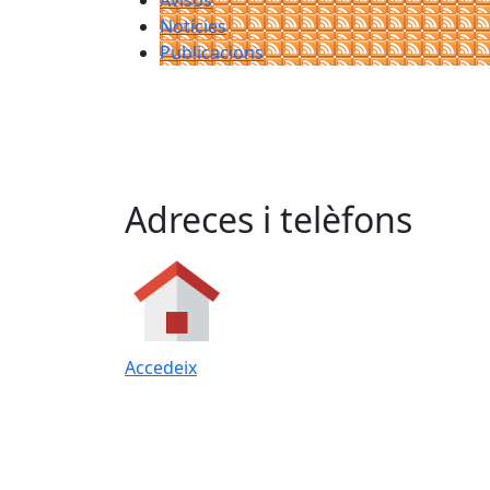
Avisos
Notícies
Publicacions
Adreces i telèfons
Accedeix