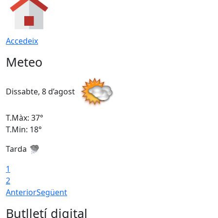
Accedeix
Meteo
Dissabte, 8 d’agost
D
T.Màx: 37°
T
T.Min: 18°
T
Tarda
T
1
2
Anterior
Següent
Butlletí digital