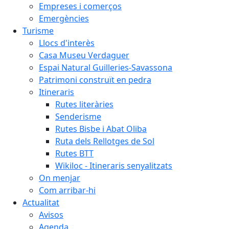
Empreses i comerços
Emergències
Turisme
Llocs d'interès
Casa Museu Verdaguer
Espai Natural Guilleries-Savassona
Patrimoni construït en pedra
Itineraris
Rutes literàries
Senderisme
Rutes Bisbe i Abat Oliba
Ruta dels Rellotges de Sol
Rutes BTT
Wikiloc - Itineraris senyalitzats
On menjar
Com arribar-hi
Actualitat
Avisos
Agenda