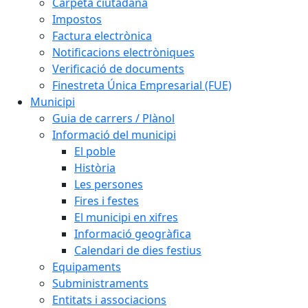
Carpeta ciutadana
Impostos
Factura electrònica
Notificacions electròniques
Verificació de documents
Finestreta Única Empresarial (FUE)
Municipi
Guia de carrers / Plànol
Informació del municipi
El poble
Història
Les persones
Fires i festes
El municipi en xifres
Informació geogràfica
Calendari de dies festius
Equipaments
Subministraments
Entitats i associacions