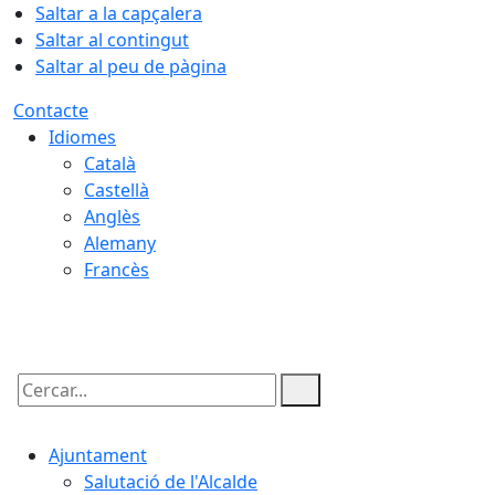
Saltar a la capçalera
Saltar al contingut
Saltar al peu de pàgina
Contacte
Idiomes
Català
Castellà
Anglès
Alemany
Francès
07.08.2026 | 10:05
Cercar:
Ajuntament
Salutació de l'Alcalde