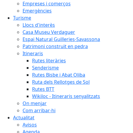
Empreses i comerços
Emergències
Turisme
Llocs d'interès
Casa Museu Verdaguer
Espai Natural Guilleries-Savassona
Patrimoni construït en pedra
Itineraris
Rutes literàries
Senderisme
Rutes Bisbe i Abat Oliba
Ruta dels Rellotges de Sol
Rutes BTT
Wikiloc - Itineraris senyalitzats
On menjar
Com arribar-hi
Actualitat
Avisos
Agenda