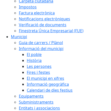
Carpeta ciutadana
Impostos
Factura electrònica
Notificacions electròniques
Verificació de documents
Finestreta Única Empresarial (FUE)
Municipi
Guia de carrers / Plànol
Informació del municipi
El poble
Història
Les persones
Fires i festes
El municipi en xifres
Informació geogràfica
Calendari de dies festius
Equipaments
Subministraments
Entitats i associacions