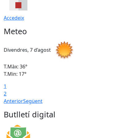
Accedeix
Meteo
Divendres, 7 d’agost
D
T.Màx: 36°
T
T.Min: 17°
T
1
T
2
Anterior
Següent
Butlletí digital