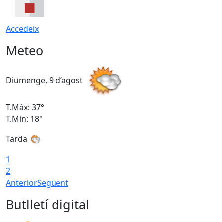
Accedeix
Meteo
Diumenge, 9 d’agost
D
T.Màx: 37°
T
T.Min: 18°
T
Tarda
T
1
2
Anterior
Següent
Butlletí digital