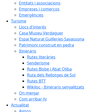
Entitats i associacions
Empreses i comerços
Emergències
Turisme
Llocs d'interès
Casa Museu Verdaguer
Espai Natural Guilleries-Savassona
Patrimoni construït en pedra
Itineraris
Rutes literàries
Senderisme
Rutes Bisbe i Abat Oliba
Ruta dels Rellotges de Sol
Rutes BTT
Wikiloc - Itineraris senyalitzats
On menjar
Com arribar-hi
Actualitat
Avisos