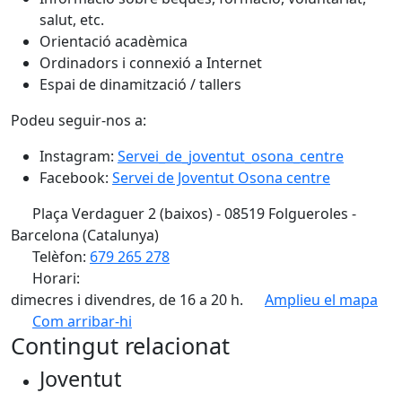
salut, etc.
Orientació acadèmica
Ordinadors i connexió a Internet
Espai de dinamització / tallers
Podeu seguir-nos a:
Instagram:
Servei_de_joventut_osona_centre
Facebook:
Servei de Joventut Osona centre
Plaça Verdaguer 2 (baixos) - 08519 Folgueroles -
Barcelona (Catalunya)
Telèfon:
679 265 278
Horari:
dimecres i divendres, de 16 a 20 h.
Amplieu el mapa
Com arribar-hi
Leaflet
| ©
OpenStreetMap
contributors
Contingut relacionat
+
Joventut
−