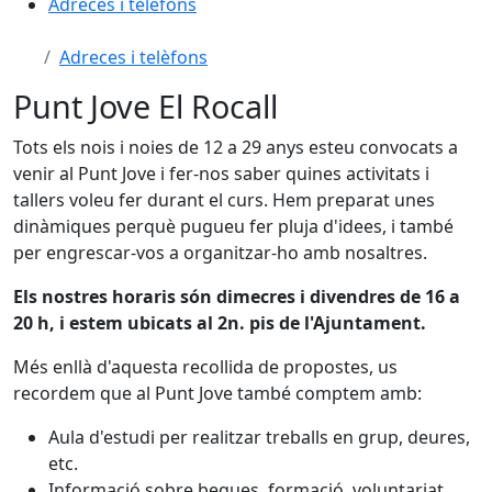
Adreces i telèfons
Adreces i telèfons
Punt Jove El Rocall
Tots els nois i noies de 12 a 29 anys esteu convocats a
venir al Punt Jove i fer-nos saber quines activitats i
tallers voleu fer durant el curs. Hem preparat unes
dinàmiques perquè pugueu fer pluja d'idees, i també
per engrescar-vos a organitzar-ho amb nosaltres.
Els nostres horaris són dimecres i divendres de 16 a
20 h, i estem ubicats al 2n. pis de l'Ajuntament.
Més enllà d'aquesta recollida de propostes, us
recordem que al Punt Jove també comptem amb:
Aula d'estudi per realitzar treballs en grup, deures,
etc.
Informació sobre beques, formació, voluntariat,