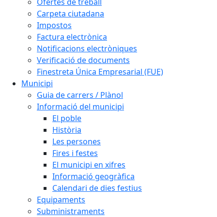
Ofertes de treball
Carpeta ciutadana
Impostos
Factura electrònica
Notificacions electròniques
Verificació de documents
Finestreta Única Empresarial (FUE)
Municipi
Guia de carrers / Plànol
Informació del municipi
El poble
Història
Les persones
Fires i festes
El municipi en xifres
Informació geogràfica
Calendari de dies festius
Equipaments
Subministraments