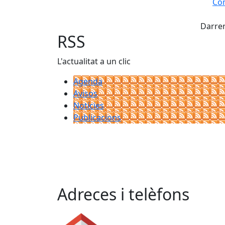
Com
X
+
Darrer
−
RSS
L'actualitat a un clic
Agenda
Avisos
Notícies
Publicacions
Adreces i telèfons