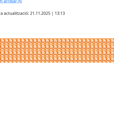
 arribar-hi
Leaflet
| ©
OpenStreetMap
con
a actualització: 21.11.2025 | 13:13