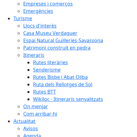
Empreses i comerços
Emergències
Turisme
Llocs d'interès
Casa Museu Verdaguer
Espai Natural Guilleries-Savassona
Patrimoni construït en pedra
Itineraris
Rutes literàries
Senderisme
Rutes Bisbe i Abat Oliba
Ruta dels Rellotges de Sol
Rutes BTT
Wikiloc - Itineraris senyalitzats
On menjar
Com arribar-hi
Actualitat
Avisos
Agenda