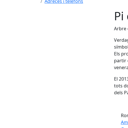
Adreces i telèfons
Pi
Arbre 
Verdag
símbol
Els pr
partir
venera
El 201
tots d
dels P
Ron
Am