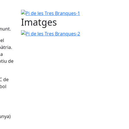
Pi de les Tres Branques-1
Imatges
amunt.
Pi de les Tres Branques-2
el
àtria.
 a
otiu de
NC de
bol
unya)