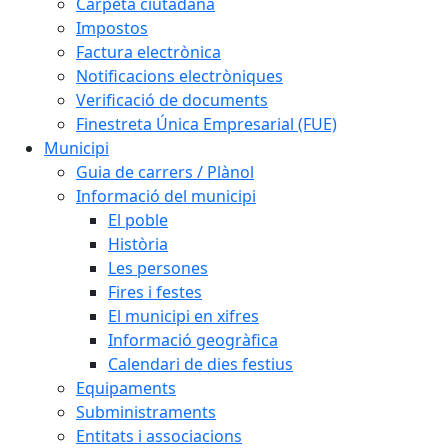
Carpeta ciutadana
Impostos
Factura electrònica
Notificacions electròniques
Verificació de documents
Finestreta Única Empresarial (FUE)
Municipi
Guia de carrers / Plànol
Informació del municipi
El poble
Història
Les persones
Fires i festes
El municipi en xifres
Informació geogràfica
Calendari de dies festius
Equipaments
Subministraments
Entitats i associacions