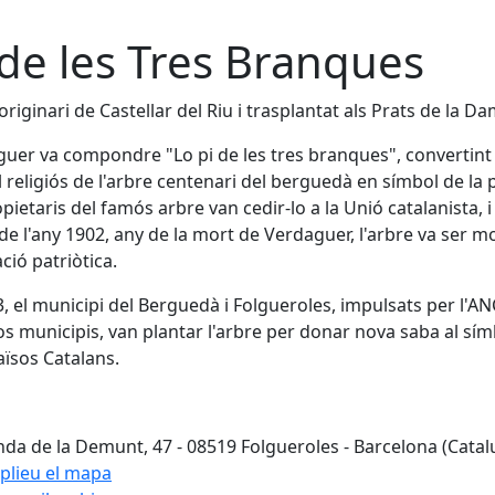
 de les Tres Branques
originari de Castellar del Riu i trasplantat als Prats de la D
uer va compondre "Lo pi de les tres branques", convertint 
 religiós de l'arbre centenari del berguedà en símbol de la p
opietaris del famós arbre van cedir-lo a la Unió catalanista, i
 de l'any 1902, any de la mort de Verdaguer, l'arbre va ser m
ció patriòtica.
3, el municipi del Berguedà i Folgueroles, impulsats per l'A
os municipis, van plantar l'arbre per donar nova saba al sím
aïsos Catalans.
da de la Demunt, 47 - 08519 Folgueroles - Barcelona (Catal
plieu el mapa