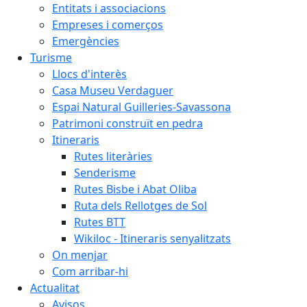
Entitats i associacions
Empreses i comerços
Emergències
Turisme
Llocs d'interès
Casa Museu Verdaguer
Espai Natural Guilleries-Savassona
Patrimoni construït en pedra
Itineraris
Rutes literàries
Senderisme
Rutes Bisbe i Abat Oliba
Ruta dels Rellotges de Sol
Rutes BTT
Wikiloc - Itineraris senyalitzats
On menjar
Com arribar-hi
Actualitat
Avisos