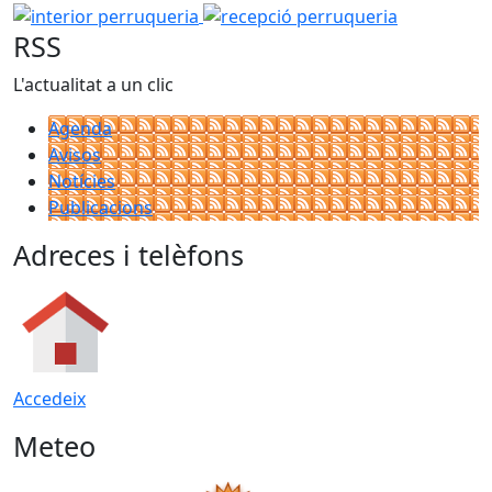
interior perruqueria
recepció perruqueria
RSS
L'actualitat a un clic
Agenda
Avisos
Notícies
Publicacions
Adreces i telèfons
Accedeix
Meteo