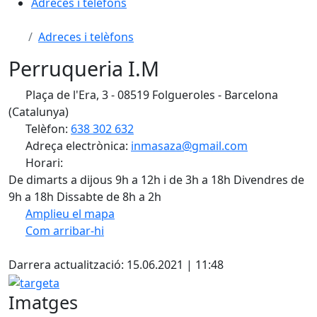
Adreces i telèfons
Adreces i telèfons
Perruqueria I.M
Plaça de l'Era, 3 - 08519 Folgueroles - Barcelona
(Catalunya)
Telèfon:
638 302 632
Adreça electrònica:
inmasaza@gmail.com
Horari:
De dimarts a dijous 9h a 12h i de 3h a 18h Divendres de
9h a 18h Dissabte de 8h a 2h
Amplieu el mapa
Com arribar-hi
Leaflet
| ©
OpenStreetMap
contributors
X
+
Darrera actualització: 15.06.2021 | 11:48
−
targeta
Imatges