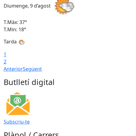
Diumenge, 9 d’agost
D
T.Màx: 37°
T
T.Min: 18°
T
Tarda
T
1
2
Anterior
Següent
Butlletí digital
Subscriu-te
Plànol / Carrers