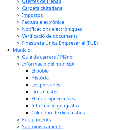
Ofertes de treball
Carpeta ciutadana
Impostos
Factura electrònica
Notificacions electròniques
Verificació de documents
Finestreta Única Empresarial (FUE)
Municipi
Guia de carrers / Plànol
Informació del municipi
El poble
Història
Les persones
Fires i festes
El municipi en xifres
Informació geogràfica
Calendari de dies festius
Equipaments
Subministraments