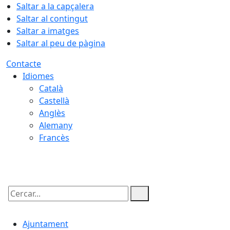
Saltar a la capçalera
Saltar al contingut
Saltar a imatges
Saltar al peu de pàgina
Contacte
Idiomes
Català
Castellà
Anglès
Alemany
Francès
09.08.2026 | 04:09
Cercar:
Ajuntament