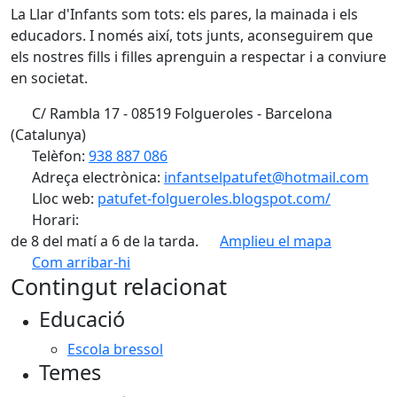
La Llar d'Infants som tots: els pares, la mainada i els
educadors. I només així, tots junts, aconseguirem que
els nostres fills i filles aprenguin a respectar i a conviure
en societat.
C/ Rambla 17 - 08519 Folgueroles - Barcelona
(Catalunya)
Telèfon:
938 887 086
Adreça electrònica:
infantselpatufet@hotmail.com
Lloc web:
patufet-folgueroles.blogspot.com/
Horari:
de 8 del matí a 6 de la tarda.
Amplieu el mapa
Com arribar-hi
Leaflet
| ©
OpenStreetMap
contributors
Contingut relacionat
+
Educació
−
Escola bressol
Temes