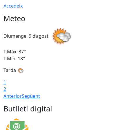
Accedeix
Meteo
Diumenge, 9 d’agost
D
T.Màx: 37°
T
T.Min: 18°
T
Tarda
T
1
2
Anterior
Següent
Butlletí digital