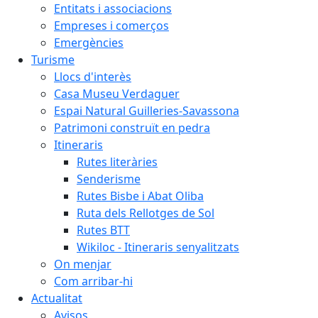
Entitats i associacions
Empreses i comerços
Emergències
Turisme
Llocs d'interès
Casa Museu Verdaguer
Espai Natural Guilleries-Savassona
Patrimoni construït en pedra
Itineraris
Rutes literàries
Senderisme
Rutes Bisbe i Abat Oliba
Ruta dels Rellotges de Sol
Rutes BTT
Wikiloc - Itineraris senyalitzats
On menjar
Com arribar-hi
Actualitat
Avisos