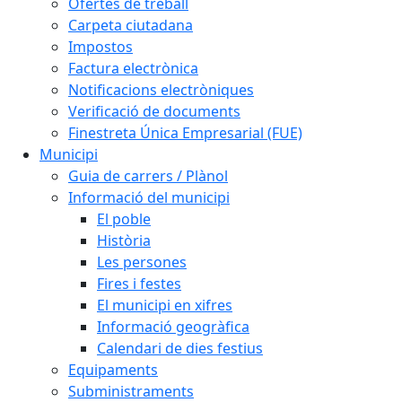
Ofertes de treball
Carpeta ciutadana
Impostos
Factura electrònica
Notificacions electròniques
Verificació de documents
Finestreta Única Empresarial (FUE)
Municipi
Guia de carrers / Plànol
Informació del municipi
El poble
Història
Les persones
Fires i festes
El municipi en xifres
Informació geogràfica
Calendari de dies festius
Equipaments
Subministraments