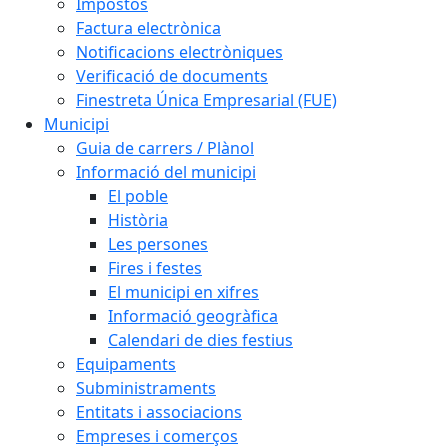
Impostos
Factura electrònica
Notificacions electròniques
Verificació de documents
Finestreta Única Empresarial (FUE)
Municipi
Guia de carrers / Plànol
Informació del municipi
El poble
Història
Les persones
Fires i festes
El municipi en xifres
Informació geogràfica
Calendari de dies festius
Equipaments
Subministraments
Entitats i associacions
Empreses i comerços