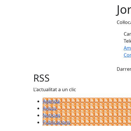
Jo
Col·lo
Can
Tel
Am
Com
X
+
Darrer
−
RSS
L'actualitat a un clic
Agenda
Avisos
Notícies
Publicacions