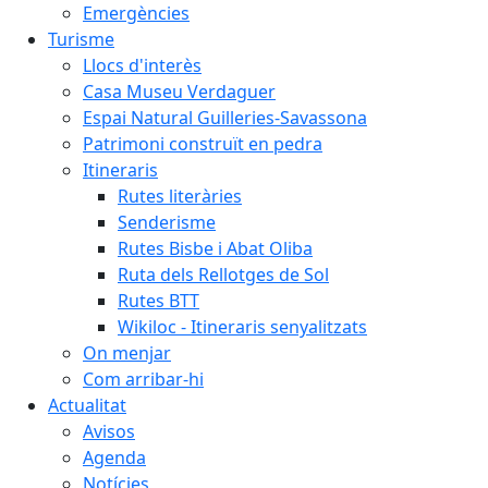
Emergències
Turisme
Llocs d'interès
Casa Museu Verdaguer
Espai Natural Guilleries-Savassona
Patrimoni construït en pedra
Itineraris
Rutes literàries
Senderisme
Rutes Bisbe i Abat Oliba
Ruta dels Rellotges de Sol
Rutes BTT
Wikiloc - Itineraris senyalitzats
On menjar
Com arribar-hi
Actualitat
Avisos
Agenda
Notícies