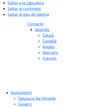
Saltar a la capçalera
Saltar al contingut
Saltar al peu de pàgina
Contacte
Idiomes
Català
Castellà
Anglès
Alemany
Francès
07.08.2026 | 11:45
Ajuntament
Salutació de l'Alcalde
Govern