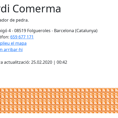
rdi Comerma
cador de pedra.
igó 4 - 08519 Folgueroles - Barcelona (Catalunya)
èfon:
659 677 171
plieu el mapa
 arribar-hi
a actualització: 25.02.2020 | 00:42