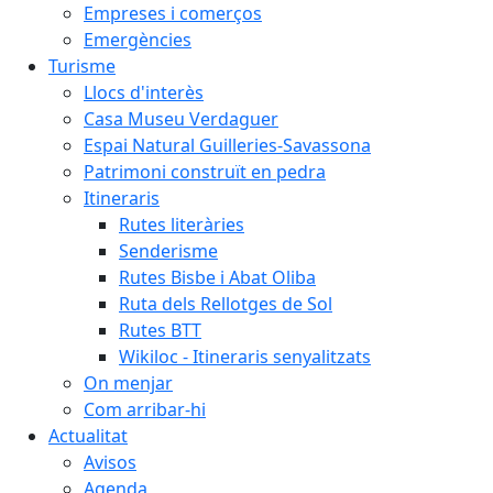
Empreses i comerços
Emergències
Turisme
Llocs d'interès
Casa Museu Verdaguer
Espai Natural Guilleries-Savassona
Patrimoni construït en pedra
Itineraris
Rutes literàries
Senderisme
Rutes Bisbe i Abat Oliba
Ruta dels Rellotges de Sol
Rutes BTT
Wikiloc - Itineraris senyalitzats
On menjar
Com arribar-hi
Actualitat
Avisos
Agenda