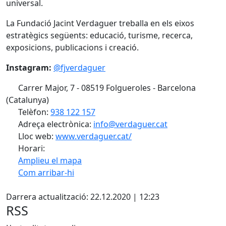
universal.
La Fundació Jacint Verdaguer treballa en els eixos
estratègics següents: educació, turisme, recerca,
exposicions, publicacions i creació.
Instagram:
@fjverdaguer
Carrer Major, 7 - 08519 Folgueroles - Barcelona
(Catalunya)
Telèfon:
938 122 157
Adreça electrònica:
info@verdaguer.cat
Lloc web:
www.verdaguer.cat/
Horari:
Amplieu el mapa
Com arribar-hi
Leaflet
| ©
OpenStreetMap
contributors
X
+
Darrera actualització: 22.12.2020 | 12:23
−
RSS