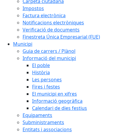
Carpeta ciutadana
Impostos
Factura electrònica
Notificacions electròniques
Verificació de documents
Finestreta Única Empresarial (FUE)
Municipi
Guia de carrers / Plànol
Informació del municipi
El poble
Història
Les persones
Fires i festes
El municipi en xifres
Informació geogràfica
Calendari de dies festius
Equipaments
Subministraments
Entitats i associacions