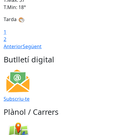
T.Màx: 37°
T
T.Min: 18°
T
Tarda
T
1
2
Anterior
Següent
Butlletí digital
Subscriu-te
Plànol / Carrers