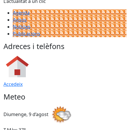
L'actualitat a un clic
Agenda
Avisos
Notícies
Publicacions
Adreces i telèfons
Accedeix
Meteo
Diumenge, 9 d’agost
D